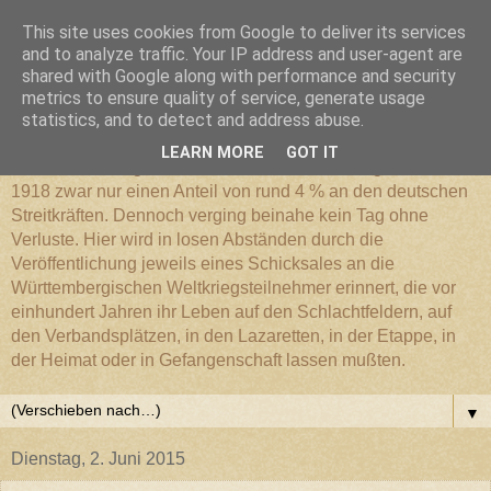
This site uses cookies from Google to deliver its services
Württembergischer
and to analyze traffic. Your IP address and user-agent are
shared with Google along with performance and security
metrics to ensure quality of service, generate usage
Weltkriegs-Blog
statistics, and to detect and address abuse.
LEARN MORE
GOT IT
Die Württembergische Armee hatte im Weltkrieg 1914 bis
1918 zwar nur einen Anteil von rund 4 % an den deutschen
Streitkräften. Dennoch verging beinahe kein Tag ohne
Verluste. Hier wird in losen Abständen durch die
Veröffentlichung jeweils eines Schicksales an die
Württembergischen Weltkriegsteilnehmer erinnert, die vor
einhundert Jahren ihr Leben auf den Schlachtfeldern, auf
den Verbandsplätzen, in den Lazaretten, in der Etappe, in
der Heimat oder in Gefangenschaft lassen mußten.
▼
Dienstag, 2. Juni 2015