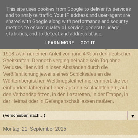
This site uses cookies from Google to deliver its services
Württembergischer
and to analyze traffic. Your IP address and user-agent are
shared with Google along with performance and security
metrics to ensure quality of service, generate usage
Weltkriegs-Blog
statistics, and to detect and address abuse.
LEARN MORE
GOT IT
Die Württembergische Armee hatte im Weltkrieg 1914 bis
1918 zwar nur einen Anteil von rund 4 % an den deutschen
Streitkräften. Dennoch verging beinahe kein Tag ohne
Verluste. Hier wird in losen Abständen durch die
Veröffentlichung jeweils eines Schicksales an die
Württembergischen Weltkriegsteilnehmer erinnert, die vor
einhundert Jahren ihr Leben auf den Schlachtfeldern, auf
den Verbandsplätzen, in den Lazaretten, in der Etappe, in
der Heimat oder in Gefangenschaft lassen mußten.
▼
Montag, 21. September 2015