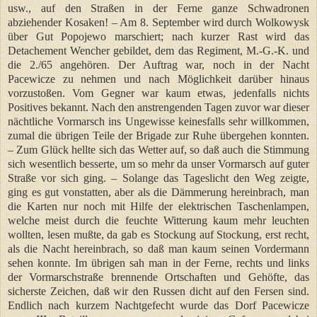
usw., auf den Straßen in der Ferne ganze Schwadronen
abziehender Kosaken! – Am 8. September wird durch Wolkowysk
über Gut Popojewo marschiert; nach kurzer Rast wird das
Detachement Wencher gebildet, dem das Regiment, M.-G.-K. und
die 2./65 angehören. Der Auftrag war, noch in der Nacht
Pacewicze zu nehmen und nach Möglichkeit darüber hinaus
vorzustoßen. Vom Gegner war kaum etwas, jedenfalls nichts
Positives bekannt. Nach den anstrengenden Tagen zuvor war dieser
nächtliche Vormarsch ins Ungewisse keinesfalls sehr willkommen,
zumal die übrigen Teile der Brigade zur Ruhe übergehen konnten.
– Zum Glück hellte sich das Wetter auf, so daß auch die Stimmung
sich wesentlich besserte, um so mehr da unser Vormarsch auf guter
Straße vor sich ging. – Solange das Tageslicht den Weg zeigte,
ging es gut vonstatten, aber als die Dämmerung hereinbrach, man
die Karten nur noch mit Hilfe der elektrischen Taschenlampen,
welche meist durch die feuchte Witterung kaum mehr leuchten
wollten, lesen mußte, da gab es Stockung auf Stockung, erst recht,
als die Nacht hereinbrach, so daß man kaum seinen Vordermann
sehen konnte. Im übrigen sah man in der Ferne, rechts und links
der Vormarschstraße brennende Ortschaften und Gehöfte, das
sicherste Zeichen, daß wir den Russen dicht auf den Fersen sind.
Endlich nach kurzem Nachtgefecht wurde das Dorf Pacewicze