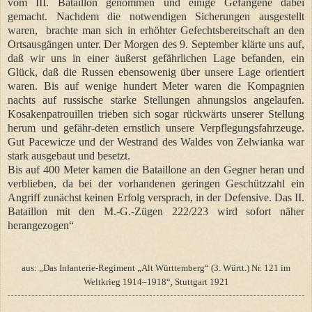
vom III. Bataillon genommen und einige Gefangene dabei
gemacht. Nachdem die notwendigen Sicherungen ausgestellt
waren, brachte man sich in erhöhter Gefechtsbereitschaft an den
Ortsausgängen unter. Der Morgen des 9. September klärte uns auf,
daß wir uns in einer äußerst gefährlichen Lage befanden, ein
Glück, daß die Russen ebensowenig über unsere Lage orientiert
waren. Bis auf wenige hundert Meter waren die Kompagnien
nachts auf russische starke Stellungen ahnungslos angelaufen.
Kosakenpatrouillen trieben sich sogar rückwärts unserer Stellung
herum und gefähr-deten ernstlich unsere Verpflegungsfahrzeuge.
Gut Pacewicze und der Westrand des Waldes von Zelwianka war
stark ausgebaut und besetzt.
Bis auf 400 Meter kamen die Bataillone an den Gegner heran und
verblieben, da bei der vorhandenen geringen Geschützzahl ein
Angriff zunächst keinen Erfolg versprach, in der Defensive. Das II.
Bataillon mit den M.-G.-Zügen 222/223 wird sofort näher
herangezogen“
aus: „Das Infanterie-Regiment „Alt Württemberg“ (3. Württ.) Nr. 121 im
Weltkrieg 1914–1918“ׅ, Stuttgart 1921