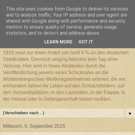
This site uses cookies from Google to deliver its services
Württembergischer
and to analyze traffic. Your IP address and user-agent are
shared with Google along with performance and security
metrics to ensure quality of service, generate usage
Weltkriegs-Blog
statistics, and to detect and address abuse.
LEARN MORE
GOT IT
Die Württembergische Armee hatte im Weltkrieg 1914 bis
1918 zwar nur einen Anteil von rund 4 % an den deutschen
Streitkräften. Dennoch verging beinahe kein Tag ohne
Verluste. Hier wird in losen Abständen durch die
Veröffentlichung jeweils eines Schicksales an die
Württembergischen Weltkriegsteilnehmer erinnert, die vor
einhundert Jahren ihr Leben auf den Schlachtfeldern, auf
den Verbandsplätzen, in den Lazaretten, in der Etappe, in
der Heimat oder in Gefangenschaft lassen mußten.
▼
Mittwoch, 9. September 2015