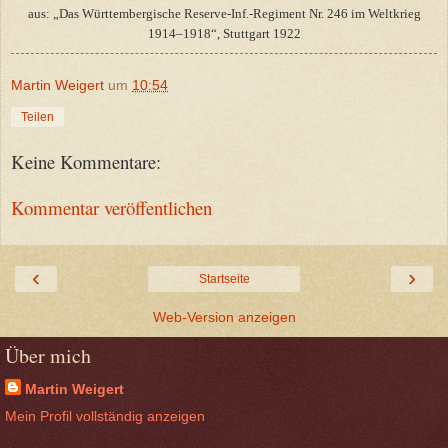
aus: „Das Württembergische Reserve-Inf.-Regiment Nr. 246 im Weltkrieg
1914–1918“, Stuttgart 1922
Martin Weigert
um
10:54
Teilen
Keine Kommentare:
Kommentar veröffentlichen
‹
›
Startseite
Web-Version anzeigen
Über mich
Martin Weigert
Mein Profil vollständig anzeigen