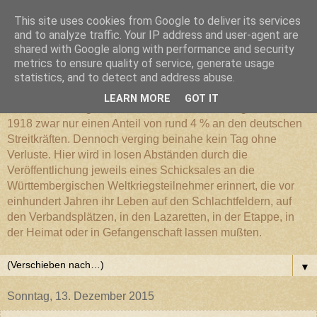
This site uses cookies from Google to deliver its services
Württembergischer
and to analyze traffic. Your IP address and user-agent are
shared with Google along with performance and security
metrics to ensure quality of service, generate usage
Weltkriegs-Blog
statistics, and to detect and address abuse.
LEARN MORE
GOT IT
Die Württembergische Armee hatte im Weltkrieg 1914 bis
1918 zwar nur einen Anteil von rund 4 % an den deutschen
Streitkräften. Dennoch verging beinahe kein Tag ohne
Verluste. Hier wird in losen Abständen durch die
Veröffentlichung jeweils eines Schicksales an die
Württembergischen Weltkriegsteilnehmer erinnert, die vor
einhundert Jahren ihr Leben auf den Schlachtfeldern, auf
den Verbandsplätzen, in den Lazaretten, in der Etappe, in
der Heimat oder in Gefangenschaft lassen mußten.
▼
Sonntag, 13. Dezember 2015