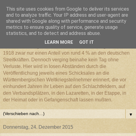
This site uses cookies from Google to deliver its services
Württembergischer
and to analyze traffic. Your IP address and user-agent are
shared with Google along with performance and security
metrics to ensure quality of service, generate usage
Weltkriegs-Blog
statistics, and to detect and address abuse.
LEARN MORE
GOT IT
Die Württembergische Armee hatte im Weltkrieg 1914 bis
1918 zwar nur einen Anteil von rund 4 % an den deutschen
Streitkräften. Dennoch verging beinahe kein Tag ohne
Verluste. Hier wird in losen Abständen durch die
Veröffentlichung jeweils eines Schicksales an die
Württembergischen Weltkriegsteilnehmer erinnert, die vor
einhundert Jahren ihr Leben auf den Schlachtfeldern, auf
den Verbandsplätzen, in den Lazaretten, in der Etappe, in
der Heimat oder in Gefangenschaft lassen mußten.
▼
Donnerstag, 24. Dezember 2015