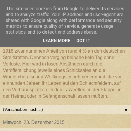
This site uses cookies from Google to deliver its services
Württembergischer
and to analyze traffic. Your IP address and user-agent are
shared with Google along with performance and security
metrics to ensure quality of service, generate usage
Weltkriegs-Blog
statistics, and to detect and address abuse.
LEARN MORE
GOT IT
Die Württembergische Armee hatte im Weltkrieg 1914 bis
1918 zwar nur einen Anteil von rund 4 % an den deutschen
Streitkräften. Dennoch verging beinahe kein Tag ohne
Verluste. Hier wird in losen Abständen durch die
Veröffentlichung jeweils eines Schicksales an die
Württembergischen Weltkriegsteilnehmer erinnert, die vor
einhundert Jahren ihr Leben auf den Schlachtfeldern, auf
den Verbandsplätzen, in den Lazaretten, in der Etappe, in
der Heimat oder in Gefangenschaft lassen mußten.
▼
Mittwoch, 23. Dezember 2015