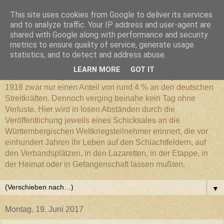
This site uses cookies from Google to deliver its services
Württembergischer
and to analyze traffic. Your IP address and user-agent are
shared with Google along with performance and security
metrics to ensure quality of service, generate usage
Weltkriegs-Blog
statistics, and to detect and address abuse.
LEARN MORE
GOT IT
Die Württembergische Armee hatte im Weltkrieg 1914 bis
1918 zwar nur einen Anteil von rund 4 % an den deutschen
Streitkräften. Dennoch verging beinahe kein Tag ohne
Verluste. Hier wird in losen Abständen durch die
Veröffentlichung jeweils eines Schicksales an die
Württembergischen Weltkriegsteilnehmer erinnert, die vor
einhundert Jahren ihr Leben auf den Schlachtfeldern, auf
den Verbandsplätzen, in den Lazaretten, in der Etappe, in
der Heimat oder in Gefangenschaft lassen mußten.
▼
Montag, 19. Juni 2017