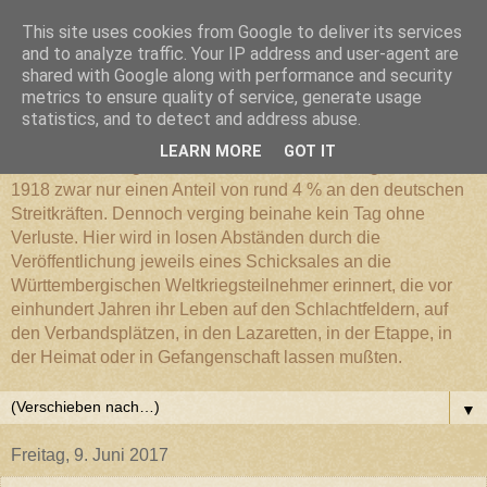
This site uses cookies from Google to deliver its services
Württembergischer
and to analyze traffic. Your IP address and user-agent are
shared with Google along with performance and security
metrics to ensure quality of service, generate usage
Weltkriegs-Blog
statistics, and to detect and address abuse.
LEARN MORE
GOT IT
Die Württembergische Armee hatte im Weltkrieg 1914 bis
1918 zwar nur einen Anteil von rund 4 % an den deutschen
Streitkräften. Dennoch verging beinahe kein Tag ohne
Verluste. Hier wird in losen Abständen durch die
Veröffentlichung jeweils eines Schicksales an die
Württembergischen Weltkriegsteilnehmer erinnert, die vor
einhundert Jahren ihr Leben auf den Schlachtfeldern, auf
den Verbandsplätzen, in den Lazaretten, in der Etappe, in
der Heimat oder in Gefangenschaft lassen mußten.
▼
Freitag, 9. Juni 2017