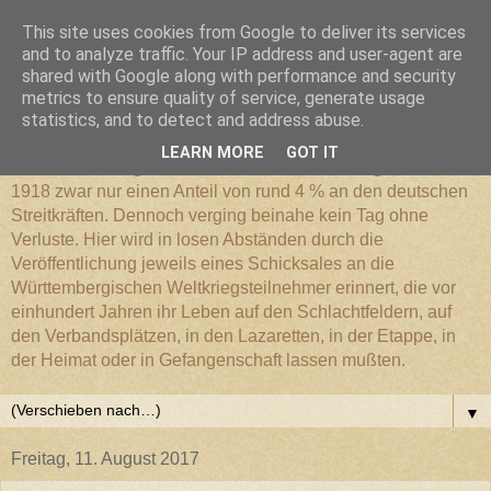
This site uses cookies from Google to deliver its services
Württembergischer
and to analyze traffic. Your IP address and user-agent are
shared with Google along with performance and security
metrics to ensure quality of service, generate usage
Weltkriegs-Blog
statistics, and to detect and address abuse.
LEARN MORE
GOT IT
Die Württembergische Armee hatte im Weltkrieg 1914 bis
1918 zwar nur einen Anteil von rund 4 % an den deutschen
Streitkräften. Dennoch verging beinahe kein Tag ohne
Verluste. Hier wird in losen Abständen durch die
Veröffentlichung jeweils eines Schicksales an die
Württembergischen Weltkriegsteilnehmer erinnert, die vor
einhundert Jahren ihr Leben auf den Schlachtfeldern, auf
den Verbandsplätzen, in den Lazaretten, in der Etappe, in
der Heimat oder in Gefangenschaft lassen mußten.
▼
Freitag, 11. August 2017