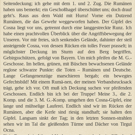
Seitendeckung; ich gehe mit dem 1. und 2. Zug. Die Rumänen
haben uns bemerkt; ein Geschoßhagel überschüttet uns; doch drauf
geht’s. Raus aus dem Wald mit Hurra! Vorne ein Dutzend
Rumänen, die das Gewehr weggeworfen haben. Der Gipfel des
Cosna liegt vor uns, getrennt durch eine langgestreckte Runz. Ich
habe einen prachtvollen Überblick über die Angriffsbewegung der
Unseren. Vor mir freies, sich senkendes Gelände, dahinter der steil
ansteigende Cosna, von dessen Rücken ein tolles Feuer prasselt; in
möglichster Deckung im Sturm auf den Berg begriffen,
Gebirgsschützen, gefolgt von Bayern. Um mich pfeifen die M. G.-
Geschosse. Im hellen, grünen, mit Büschen bewachsenen Gelände
reglose schwarze Punkte: die Toten – Rumänen und Deutsche.
Lange Gefangenenzüge marschieren bergab; ein bewegtes
Gefechtsbild! Mit einem Rumä-nen, der meinen Verbandsrucksack
trägt, gehe ich vor. Oft muß ich Deckung suchen vor pfeifenden
Geschossen. Endlich bin ich bei der Truppe! Meine 3., die 2.
Komp. und die 3. M. G.-Komp. umgehen den Cosna-Gipfel, eine
lange und mühselige Lauferei. Endlich sind wir im Rücken der
Rumänen, aber die Kerle sind riesig standhaft; sie halten den
Gipfel. Langsam sinkt der Tag; in den letzten Sonnen-strahlen
sehen wir im Tal die gleißenden Türme und Dächer von Tirgul
Ocna.