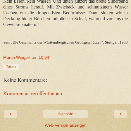
Kein Essen, kein Wasser! Und unten glitzert das breite Silberband
eines Stroms herauf. Mit Zwieback und schmutzigem Wasser
löschen wir die dringendsten Bedürfnisse. Dann sinken wir in
Deckung hinter Büschen todmüde in Schlaf, während vor uns die
Gewehre knattern
.“
aus: „Die Geschichte der Württembergischen Gebirgsschützen“ׅ, Stuttgart 1933
Martin Weigert
um
10:04
Teilen
Keine Kommentare:
Kommentar veröffentlichen
‹
›
Startseite
Web-Version anzeigen