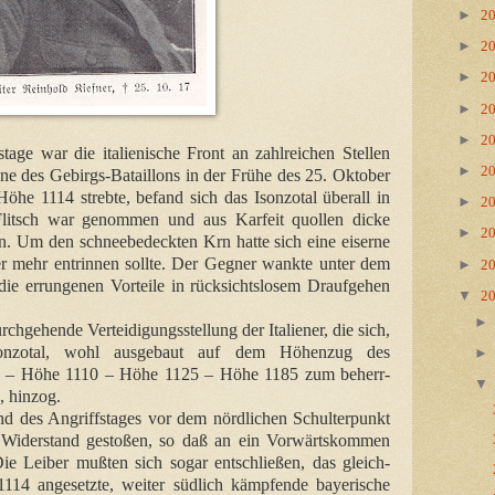
►
2
►
2
►
2
►
2
►
2
age war die italienische Front an zahlreichen Stellen
►
2
nne des Gebirgs-Bataillons in der Frühe des 25. Oktober
Höhe 1114 strebte, befand sich das Isonzotal überall in
►
2
litsch war genommen und aus Karfeit quollen dicke
►
2
 Um den schneebedeckten Krn hatte sich eine eiserne
er mehr entrinnen sollte. Der Gegner wankte unter dem
►
2
die errungenen Vorteile in rücksichtslosem Draufgehen
▼
2
hgehende Verteidigungsstellung der Italiener, die sich,
onzotal, wohl ausgebaut auf dem Höhenzug des
 – Höhe 1110 – Höhe 1125 – Höhe 1185 zum beherr-
 hinzog.
 des Angriffstages vor dem nördlichen Schulterpunkt
n Widerstand gestoßen, so daß an ein Vorwärtskommen
ie Leiber mußten sich sogar entschließen, das gleich-
114 angesetzte, weiter südlich kämpfende bayerische