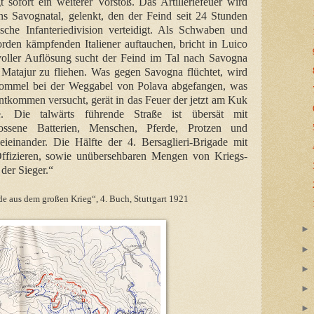
sofort ein weiterer Vorstoß. Das Artilleriefeuer wird
ns Savognatal, gelenkt, den der Feind seit 24 Stunden
sche Infanteriedivision verteidigt. Als Schwaben und
en kämpfenden Italiener auftauchen, bricht in Luico
 voller Auflösung sucht der Feind im Tal nach Savogna
atajur zu fliehen. Was gegen Savogna flüchtet, wird
Rommel bei der Weggabel von Polava abgefangen, was
tkommen versucht, gerät in das Feuer der jetzt am Kuk
re. Die talwärts führende Straße ist übersät mit
hossene Batterien, Menschen, Pferde, Protzen und
ieinander. Die Hälfte der 4. Bersaglieri-Brigade mit
Offizieren, sowie unübersehbaren Mengen von Kriegs-
 der Sieger.“
e aus dem großen Krieg“, 4. Buch, Stuttgart 1921