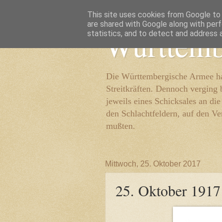
This site uses cookies from Google to d
are shared with Google along with perf
Württemb
statistics, and to detect and address 
Die Württembergische Armee hat
Streitkräften. Dennoch verging 
jeweils eines Schicksales an di
den Schlachtfeldern, auf den Ve
mußten.
Mittwoch, 25. Oktober 2017
25. Oktober 1917