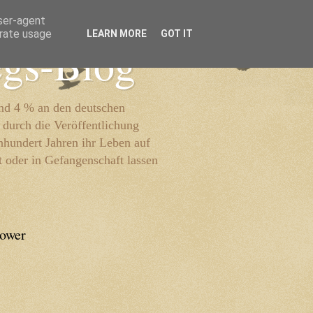
user-agent
erate usage
LEARN MORE
GOT IT
egs-Blog
und 4 % an den deutschen
 durch die Veröffentlichung
inhundert Jahren ihr Leben auf
t oder in Gefangenschaft lassen
lower