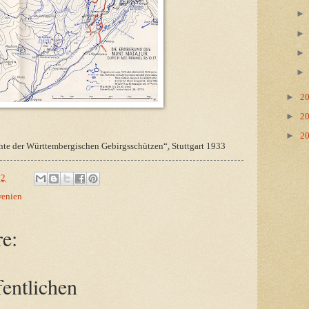
►
2
►
2
►
2
hte der Württembergischen Gebirgsschützen“ׅ, Stuttgart 1933
02
wenien
e:
entlichen