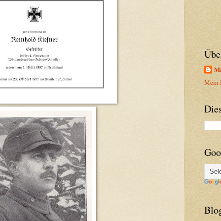
Übe
Ma
Mein P
Die
Goo
Blo