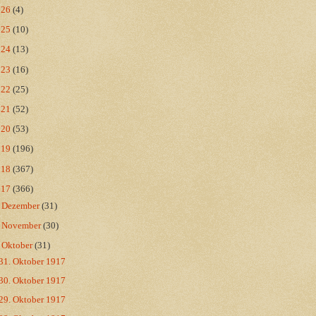
026
(4)
025
(10)
024
(13)
023
(16)
022
(25)
021
(52)
020
(53)
019
(196)
018
(367)
017
(366)
►
Dezember
(31)
►
November
(30)
▼
Oktober
(31)
31. Oktober 1917
30. Oktober 1917
29. Oktober 1917