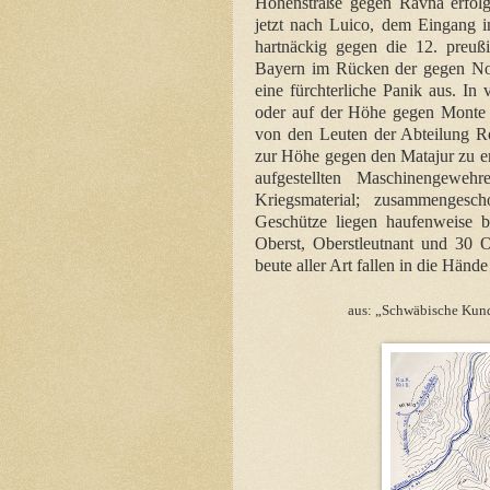
Höhenstraße gegen Ravna erfolgt 
jetzt nach Luico, dem Eingang i
hartnäckig gegen die 12. preußi
Bayern im Rücken der gegen Nord
eine fürchterliche Panik aus. In
oder auf der Höhe gegen Monte M
von den Leuten der Abteilung 
zur Höhe gegen den Matajur zu en
aufgestellten Maschinengeweh
Kriegsmaterial; zusammengesc
Geschütze liegen haufenweise be
Oberst, Oberstleutnant und 30 
beute aller Art fallen in die Hände
aus: „Schwäbische Kund