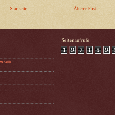
Startseite
Älterer Post
Seitenaufrufe
1
9
7
1
5
9
medaille