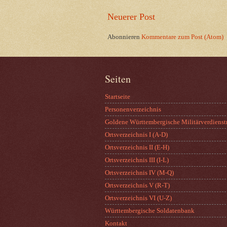
Neuerer Post
Abonnieren
Kommentare zum Post (Atom)
Seiten
Startseite
Personenverzeichnis
Goldene Württembergische Militärverdienst
Ortsverzeichnis I (A-D)
Ortsverzeichnis II (E-H)
Ortsverzeichnis III (I-L)
Ortsverzeichnis IV (M-Q)
Ortsverzeichnis V (R-T)
Ortsverzeichnis VI (U-Z)
Württembergische Soldatenbank
Kontakt