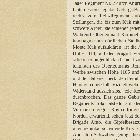
Jäger-Regiment Nr. 2 durch Angrif
Unterdessen stieg das Gebirgs-B
rechts vom Leib-Regiment aufg
Stellungen, die bis zum Kuk mit 
schwere Arbeit; sie schienen jede
Während Oberleutnant Rommel 
kompagnie am nördlichen Steil
Monte Kuk aufzuklären, ist di
Höhe 1114, auf den Angriff von
scheint er augenblicklich nicht 
teilungen des Oberleutnants Rom
Werke zwischen Höhe 1185 und 
und der Italiener merkt den Feind 
Handgemenge fällt Vizefeldwebel 
Widerstand aussichtslos, jede R
durchbrochen. Das ganze Gebirgs
Regiments folgt alsbald auf d
Vormarsch gegen Ravna fortges
Norden erwartend, sehen jetzt d
Brigade Arno, die Gipfelbesatz
uneinnehmbar scheinende Kuk ist 
Aber den Schwaben genügt dieser