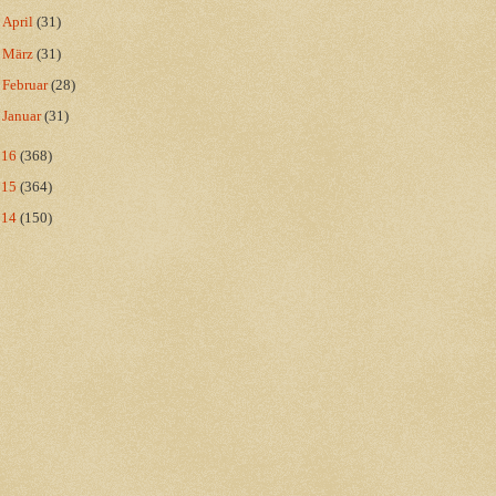
►
April
(31)
►
März
(31)
►
Februar
(28)
►
Januar
(31)
016
(368)
015
(364)
014
(150)