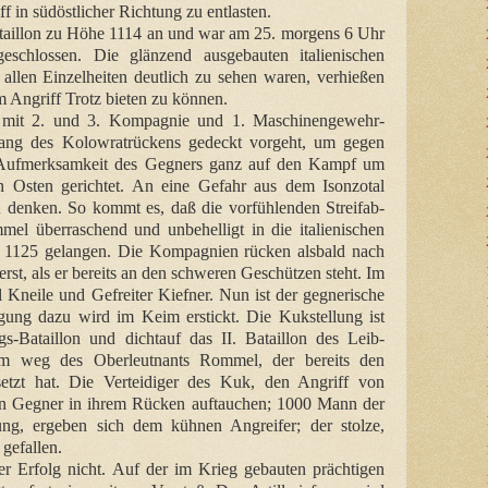
f in südöstlicher Richtung zu entlasten.
ataillon zu Höhe 1114 an und war am 25. morgens 6 Uhr
eschlossen. Die glänzend ausgebauten italienischen
allen Einzelheiten deutlich zu sehen waren, verhießen
m Angriff Trotz bieten zu können.
mit 2. und 3. Kompagnie und 1. Maschinengewehr-
hang des Kolowratrückens gedeckt vorgeht, um gegen
e Aufmerksamkeit des Gegners ganz auf den Kampf um
 Osten gerichtet. An eine Gefahr aus dem Isonzotal
zu denken. So kommt es, daß die vorfühlenden Streifab-
mel überraschend und unbehelligt in die italienischen
1125 gelangen. Die Kompagnien rücken alsbald nach
erst, als er bereits an den schweren Geschützen steht. Im
Kneile und Gefreiter Kiefner. Nun ist der gegnerische
egung dazu wird im Keim erstickt. Die Kukstellung ist
-Bataillon und dichtauf das II. Bataillon des Leib-
em weg des Oberleutnants Rommel, der bereits den
etzt hat. Die Verteidiger des Kuk, den Angriff von
en Gegner in ihrem Rücken auftauchen; 1000 Mann der
ung, ergeben sich dem kühnen Angreifer; der stolze,
gefallen.
 Erfolg nicht. Auf der im Krieg gebauten prächtigen