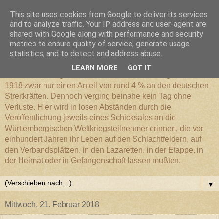
This site uses cookies from Google to deliver its services
Württembergischer
and to analyze traffic. Your IP address and user-agent are
shared with Google along with performance and security
metrics to ensure quality of service, generate usage
Weltkriegs-Blog
statistics, and to detect and address abuse.
LEARN MORE
GOT IT
Die Württembergische Armee hatte im Weltkrieg 1914 bis
1918 zwar nur einen Anteil von rund 4 % an den deutschen
Streitkräften. Dennoch verging beinahe kein Tag ohne
Verluste. Hier wird in losen Abständen durch die
Veröffentlichung jeweils eines Schicksales an die
Württembergischen Weltkriegsteilnehmer erinnert, die vor
einhundert Jahren ihr Leben auf den Schlachtfeldern, auf
den Verbandsplätzen, in den Lazaretten, in der Etappe, in
der Heimat oder in Gefangenschaft lassen mußten.
▼
Mittwoch, 21. Februar 2018