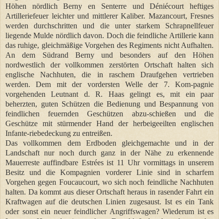
Höhen nördlich Berny en Senterre und Déniécourt heftiges
Artilleriefeuer leichter und mittlerer Kaliber. Mazancourt, Fresnes
werden durchschritten und die unter starkem Schrapnellfeuer
liegende Mulde nördlich davon. Doch die feindliche Artillerie kann
das ruhige, gleichmäßige Vorgehen des Regiments nicht Aufhalten.
An dem Südrand Berny und besonders auf den Höhen
nordwestlich der vollkommen zerstörten Ortschaft halten sich
englische Nachhuten, die in raschem Draufgehen vertrieben
werden. Dem mit der vordersten Welle der 7. Kom-pagnie
vorgehenden Leutnant d. R. Haas gelingt es, mit ein paar
beherzten, guten Schützen die Bedienung und Bespannung von
feindlichen feuernden Geschützen abzu-schießen und die
Geschütze mit stürmender Hand der herbeigeeilten englischen
Infante-riebedeckung zu entreißen.
Das vollkommen dem Erdboden gleichgemachte und in der
Landschaft nur noch durch ganz in der Nähe zu erkennende
Mauerreste auffindbare Estrées ist 11 Uhr vormittags in unserem
Besitz und die Kompagnien vorderer Linie sind in scharfem
Vorgehen gegen Foucaucourt, wo sich noch feindliche Nachhuten
halten. Da kommt aus dieser Ortschaft heraus in rasender Fahrt ein
Kraftwagen auf die deutschen Linien zugesaust. Ist es ein Tank
oder sonst ein neuer feindlicher Angriffswagen? Wiederum ist es