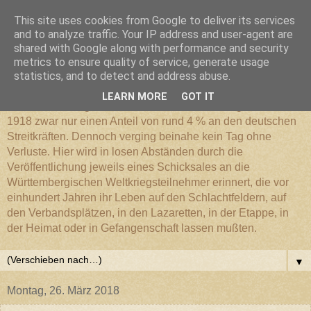
This site uses cookies from Google to deliver its services
Württembergischer
and to analyze traffic. Your IP address and user-agent are
shared with Google along with performance and security
metrics to ensure quality of service, generate usage
Weltkriegs-Blog
statistics, and to detect and address abuse.
LEARN MORE
GOT IT
Die Württembergische Armee hatte im Weltkrieg 1914 bis
1918 zwar nur einen Anteil von rund 4 % an den deutschen
Streitkräften. Dennoch verging beinahe kein Tag ohne
Verluste. Hier wird in losen Abständen durch die
Veröffentlichung jeweils eines Schicksales an die
Württembergischen Weltkriegsteilnehmer erinnert, die vor
einhundert Jahren ihr Leben auf den Schlachtfeldern, auf
den Verbandsplätzen, in den Lazaretten, in der Etappe, in
der Heimat oder in Gefangenschaft lassen mußten.
▼
Montag, 26. März 2018