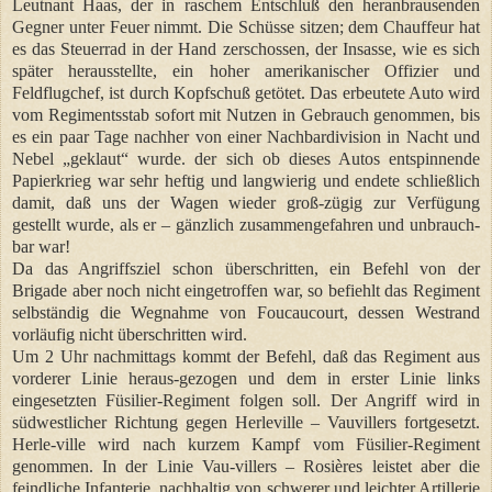
Leutnant Haas, der in raschem Entschluß den heranbrausenden
Gegner unter Feuer nimmt. Die Schüsse sitzen; dem Chauffeur hat
es das Steuerrad in der Hand zerschossen, der Insasse, wie es sich
später herausstellte, ein hoher amerikanischer Offizier und
Feldflugchef, ist durch Kopfschuß getötet. Das erbeutete Auto wird
vom Regimentsstab sofort mit Nutzen in Gebrauch genommen, bis
es ein paar Tage nachher von einer Nachbardivision in Nacht und
Nebel „geklaut“ wurde. der sich ob dieses Autos entspinnende
Papierkrieg war sehr heftig und langwierig und endete schließlich
damit, daß uns der Wagen wieder groß-zügig zur Verfügung
gestellt wurde, als er – gänzlich zusammengefahren und unbrauch-
bar war!
Da das Angriffsziel schon überschritten, ein Befehl von der
Brigade aber noch nicht eingetroffen war, so befiehlt das Regiment
selbständig die Wegnahme von Foucaucourt, dessen Westrand
vorläufig nicht überschritten wird.
Um 2 Uhr nachmittags kommt der Befehl, daß das Regiment aus
vorderer Linie heraus-gezogen und dem in erster Linie links
eingesetzten Füsilier-Regiment folgen soll. Der Angriff wird in
südwestlicher Richtung gegen Herleville – Vauvillers fortgesetzt.
Herle-ville wird nach kurzem Kampf vom Füsilier-Regiment
genommen. In der Linie Vau-villers – Rosières leistet aber die
feindliche Infanterie, nachhaltig von schwerer und leichter Artillerie