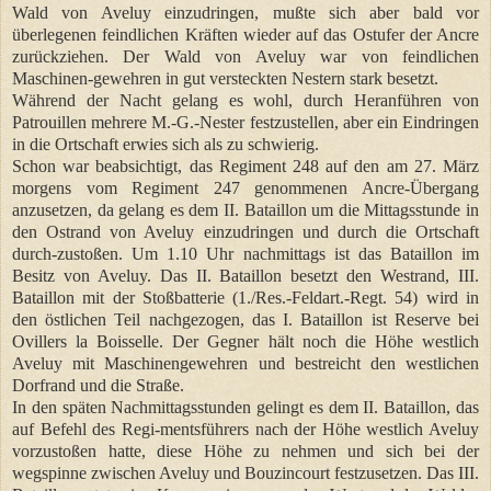
Wald von Aveluy einzudringen, mußte sich aber bald vor
überlegenen feindlichen Kräften wieder auf das Ostufer der Ancre
zurückziehen. Der Wald von Aveluy war von feindlichen
Maschinen-gewehren in gut versteckten Nestern stark besetzt.
Während der Nacht gelang es wohl, durch Heranführen von
Patrouillen mehrere M.-G.-Nester festzustellen, aber ein Eindringen
in die Ortschaft erwies sich als zu schwierig.
Schon war beabsichtigt, das Regiment 248 auf den am 27. März
morgens vom Regiment 247 genommenen Ancre-Übergang
anzusetzen, da gelang es dem II. Bataillon um die Mittagsstunde in
den Ostrand von Aveluy einzudringen und durch die Ortschaft
durch-zustoßen. Um 1.10 Uhr nachmittags ist das Bataillon im
Besitz von Aveluy. Das II. Bataillon besetzt den Westrand, III.
Bataillon mit der Stoßbatterie (1./Res.-Feldart.-Regt. 54) wird in
den östlichen Teil nachgezogen, das I. Bataillon ist Reserve bei
Ovillers la Boisselle. Der Gegner hält noch die Höhe westlich
Aveluy mit Maschinengewehren und bestreicht den westlichen
Dorfrand und die Straße.
In den späten Nachmittagsstunden gelingt es dem II. Bataillon, das
auf Befehl des Regi-mentsführers nach der Höhe westlich Aveluy
vorzustoßen hatte, diese Höhe zu nehmen und sich bei der
wegspinne zwischen Aveluy und Bouzincourt festzusetzen. Das III.