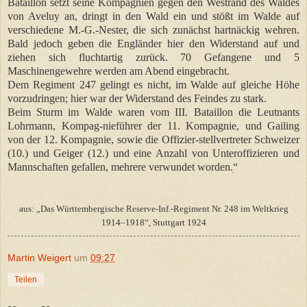
Bataillon setzt seine Kompagnien gegen den Westrand des Waldes
von Aveluy an, dringt in den Wald ein und stößt im Walde auf
verschiedene M.-G.-Nester, die sich zunächst hartnäckig wehren.
Bald jedoch geben die Engländer hier den Widerstand auf und
ziehen sich fluchtartig zurück. 70 Gefangene und 5
Maschinengewehre werden am Abend eingebracht.
Dem Regiment 247 gelingt es nicht, im Walde auf gleiche Höhe
vorzudringen; hier war der Widerstand des Feindes zu stark.
Beim Sturm im Walde waren vom III. Bataillon die Leutnants
Lohrmann, Kompag-nieführer der 11. Kompagnie, und Gailing
von der 12. Kompagnie, sowie die Offizier-stellvertreter Schweizer
(10.) und Geiger (12.) und eine Anzahl von Unteroffizieren und
Mannschaften gefallen, mehrere verwundet worden.ׅ“
aus: „Das Württembergische Reserve-Inf.-Regiment Nr. 248 im Weltkrieg
1914–1918“, Stuttgart 1924
Martin Weigert
um
09:27
Teilen