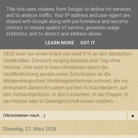
This site uses cookies from Google to deliver its services
Württembergischer
and to analyze traffic. Your IP address and user-agent are
shared with Google along with performance and security
metrics to ensure quality of service, generate usage
Weltkriegs-Blog
statistics, and to detect and address abuse.
LEARN MORE
GOT IT
Die Württembergische Armee hatte im Weltkrieg 1914 bis
1918 zwar nur einen Anteil von rund 4 % an den deutschen
Streitkräften. Dennoch verging beinahe kein Tag ohne
Verluste. Hier wird in losen Abständen durch die
Veröffentlichung jeweils eines Schicksales an die
Württembergischen Weltkriegsteilnehmer erinnert, die vor
einhundert Jahren ihr Leben auf den Schlachtfeldern, auf
den Verbandsplätzen, in den Lazaretten, in der Etappe, in
der Heimat oder in Gefangenschaft lassen mußten.
▼
Dienstag, 27. März 2018