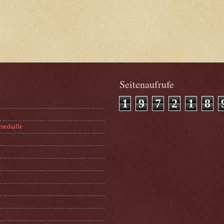
Seitenaufrufe
1
9
7
2
1
8
medaille