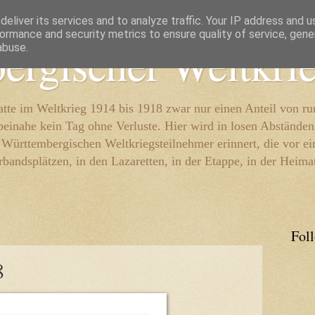
eliver its services and to analyze traffic. Your IP address and 
ormance and security metrics to ensure quality of service, gen
ergischer Weltkri
abuse.
te im Weltkrieg 1914 bis 1918 zwar nur einen Anteil von r
beinahe kein Tag ohne Verluste. Hier wird in losen Abständen
e Württembergischen Weltkriegsteilnehmer erinnert, die vor e
rbandsplätzen, in den Lazaretten, in der Etappe, in der Heima
Fol
8