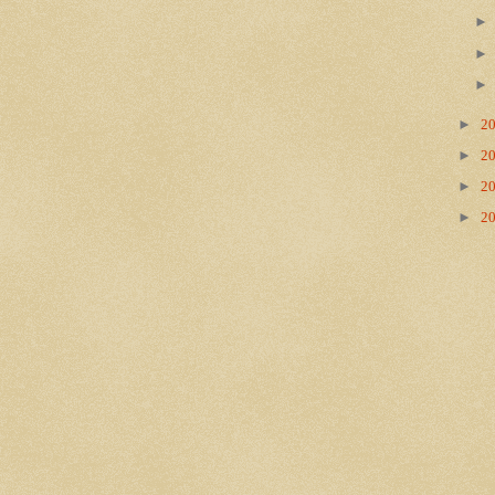
►
2
►
2
►
2
►
2