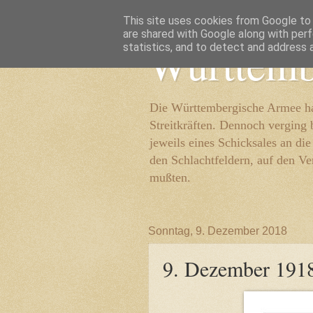
This site uses cookies from Google to d
are shared with Google along with perf
Württemb
statistics, and to detect and address 
Die Württembergische Armee hat
Streitkräften. Dennoch verging 
jeweils eines Schicksales an di
den Schlachtfeldern, auf den Ve
mußten.
Sonntag, 9. Dezember 2018
9. Dezember 191