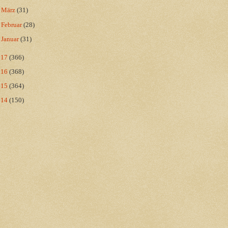
►
März
(31)
►
Februar
(28)
►
Januar
(31)
017
(366)
016
(368)
015
(364)
014
(150)