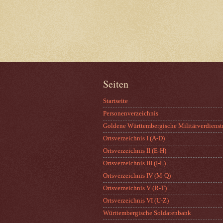
Seiten
Startseite
Personenverzeichnis
Goldene Württembergische Militärverdienst
Ortsverzeichnis I (A-D)
Ortsverzeichnis II (E-H)
Ortsverzeichnis III (I-L)
Ortsverzeichnis IV (M-Q)
Ortsverzeichnis V (R-T)
Ortsverzeichnis VI (U-Z)
Württembergische Soldatenbank