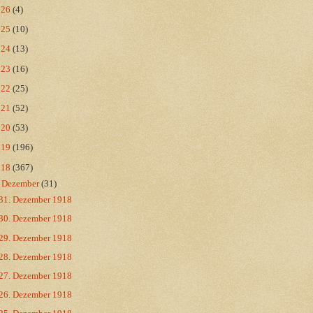
026
(4)
025
(10)
024
(13)
023
(16)
022
(25)
021
(52)
020
(53)
019
(196)
018
(367)
▼
Dezember
(31)
31. Dezember 1918
30. Dezember 1918
29. Dezember 1918
28. Dezember 1918
27. Dezember 1918
26. Dezember 1918