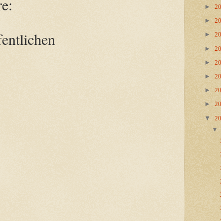
e:
►
2
►
2
entlichen
►
2
►
2
►
2
►
2
►
2
►
2
▼
2