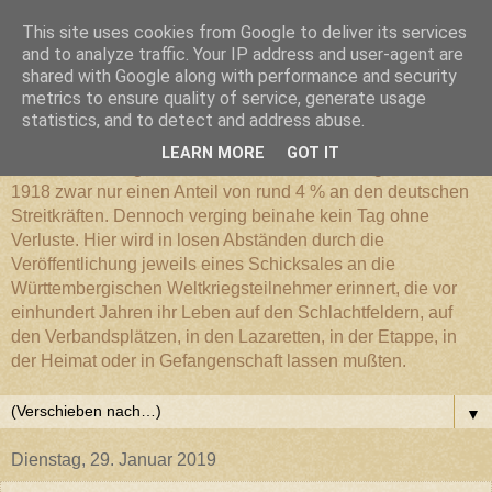
This site uses cookies from Google to deliver its services
Württembergischer
and to analyze traffic. Your IP address and user-agent are
shared with Google along with performance and security
metrics to ensure quality of service, generate usage
Weltkriegs-Blog
statistics, and to detect and address abuse.
LEARN MORE
GOT IT
Die Württembergische Armee hatte im Weltkrieg 1914 bis
1918 zwar nur einen Anteil von rund 4 % an den deutschen
Streitkräften. Dennoch verging beinahe kein Tag ohne
Verluste. Hier wird in losen Abständen durch die
Veröffentlichung jeweils eines Schicksales an die
Württembergischen Weltkriegsteilnehmer erinnert, die vor
einhundert Jahren ihr Leben auf den Schlachtfeldern, auf
den Verbandsplätzen, in den Lazaretten, in der Etappe, in
der Heimat oder in Gefangenschaft lassen mußten.
▼
Dienstag, 29. Januar 2019