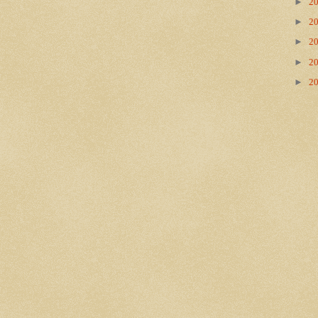
►
2
►
2
►
2
►
2
►
2