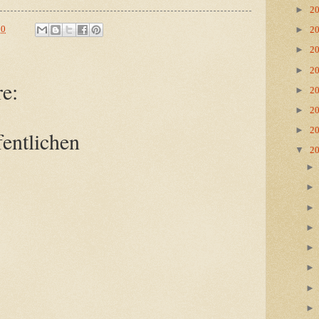
►
2
00
►
2
►
2
►
2
e:
►
2
►
2
►
2
entlichen
▼
2