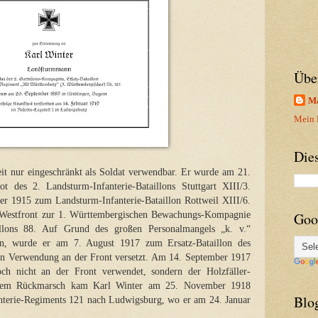
Übe
Ma
Mein P
Die
it nur eingeschränkt als Soldat verwendbar. Er wurde am 21.
des 2. Landsturm-Infanterie-Bataillons Stuttgart XIII/3.
 1915 zum Landsturm-Infanterie-Bataillon Rottweil XIII/6.
 Westfront zur 1. Württembergischen Bewachungs-Kompagnie
Goo
aillons 88. Auf Grund des großen Personalmangels „k. v.“
ben, wurde er am 7. August 1917 zum Ersatz-Bataillon des
ren Verwendung an der Front versetzt. Am 14. September 1917
ch nicht an der Front verwendet, sondern der Holzfäller-
h dem Rückmarsch kam Karl Winter am 25. November 1918
Blo
anterie-Regiments 121 nach Ludwigsburg, wo er am 24. Januar