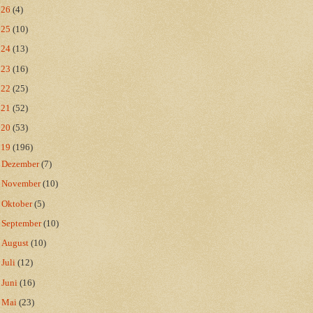
026
(4)
025
(10)
024
(13)
023
(16)
022
(25)
021
(52)
020
(53)
019
(196)
►
Dezember
(7)
►
November
(10)
►
Oktober
(5)
►
September
(10)
►
August
(10)
►
Juli
(12)
►
Juni
(16)
►
Mai
(23)