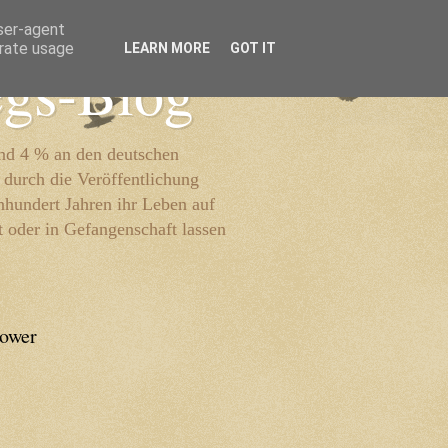
user-agent
erate usage
LEARN MORE
GOT IT
egs-Blog
und 4 % an den deutschen
 durch die Veröffentlichung
inhundert Jahren ihr Leben auf
t oder in Gefangenschaft lassen
lower