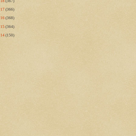
018
(367)
017
(366)
016
(368)
015
(364)
014
(150)