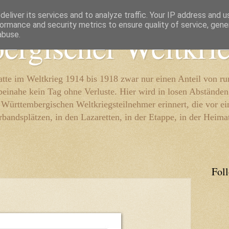
eliver its services and to analyze traffic. Your IP address and 
ormance and security metrics to ensure quality of service, gen
ergischer Weltkri
abuse.
te im Weltkrieg 1914 bis 1918 zwar nur einen Anteil von r
beinahe kein Tag ohne Verluste. Hier wird in losen Abständen
e Württembergischen Weltkriegsteilnehmer erinnert, die vor e
rbandsplätzen, in den Lazaretten, in der Etappe, in der Heima
Fol