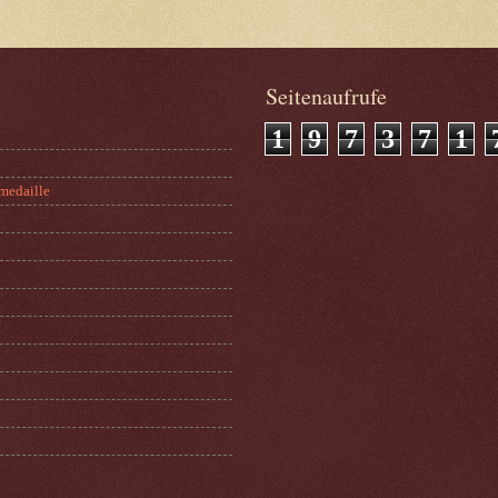
Seitenaufrufe
1
9
7
3
7
1
medaille