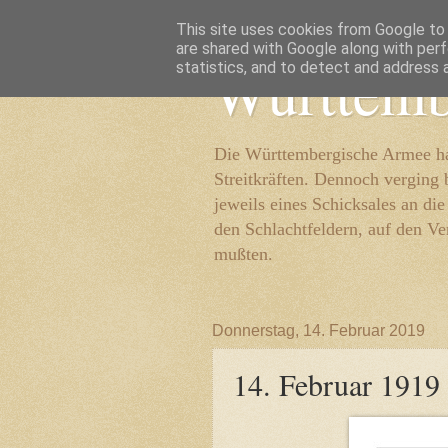
This site uses cookies from Google to d
are shared with Google along with perf
Württemb
statistics, and to detect and address 
Die Württembergische Armee hat
Streitkräften. Dennoch verging 
jeweils eines Schicksales an di
den Schlachtfeldern, auf den Ve
mußten.
Donnerstag, 14. Februar 2019
14. Februar 1919