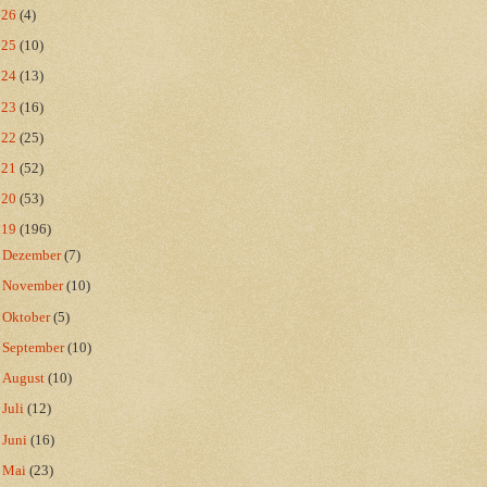
026
(4)
025
(10)
024
(13)
023
(16)
022
(25)
021
(52)
020
(53)
019
(196)
►
Dezember
(7)
►
November
(10)
►
Oktober
(5)
►
September
(10)
►
August
(10)
►
Juli
(12)
►
Juni
(16)
►
Mai
(23)