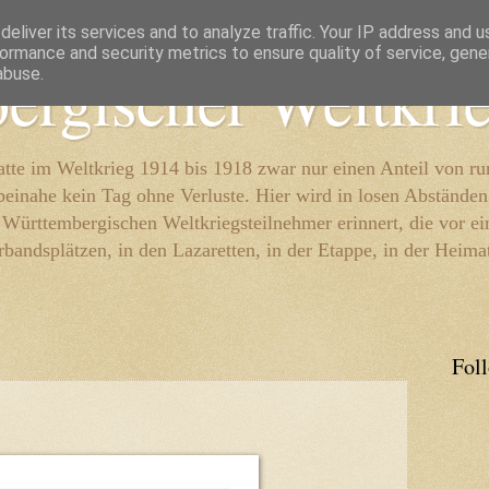
eliver its services and to analyze traffic. Your IP address and 
ormance and security metrics to ensure quality of service, gen
ergischer Weltkri
abuse.
te im Weltkrieg 1914 bis 1918 zwar nur einen Anteil von r
beinahe kein Tag ohne Verluste. Hier wird in losen Abständen
e Württembergischen Weltkriegsteilnehmer erinnert, die vor e
rbandsplätzen, in den Lazaretten, in der Etappe, in der Heima
Fol