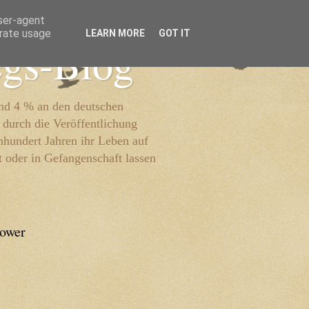
user-agent
erate usage
LEARN MORE
GOT IT
egs-Blog
und 4 % an den deutschen
 durch die Veröffentlichung
inhundert Jahren ihr Leben auf
t oder in Gefangenschaft lassen
lower