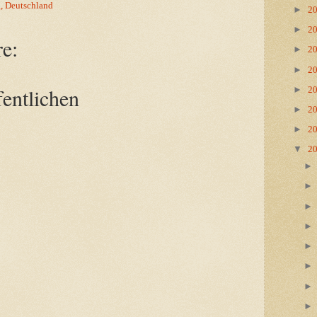
, Deutschland
►
2
►
2
e:
►
2
►
2
entlichen
►
2
►
2
►
2
▼
2