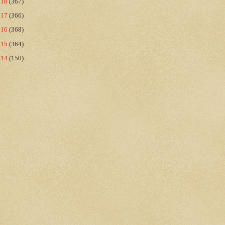
018
(367)
017
(366)
016
(368)
015
(364)
014
(150)