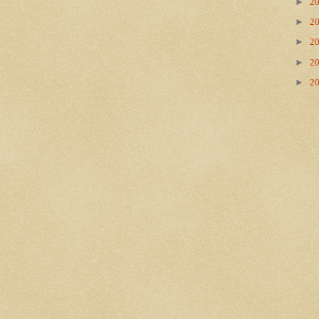
►
2
►
2
►
2
►
2
►
2