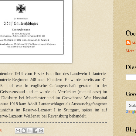
Übe
Ma
Mein P
Die
tember 1914 vom Ersatz-Bataillon des Landwehr-Infanterie-
nterie-Regiment 248 nach Flandern. Er wurde bereits am 31.
ßt und war in englische Gefangenschaft geraten. In der
 Geisteszustand und er wurde als Verrückter (mental case) im
Goo
t Didsbury bei Manchester und im Crowthorne War Hospital
anuar 1918 kam Adolf Lautenschlager als Austauschgefangener
nächst im Reserve-Lazarett I in Stuttgart, später im auf
serve-Lazarett Weißenau bei Ravensburg behandelt.
Blo
00