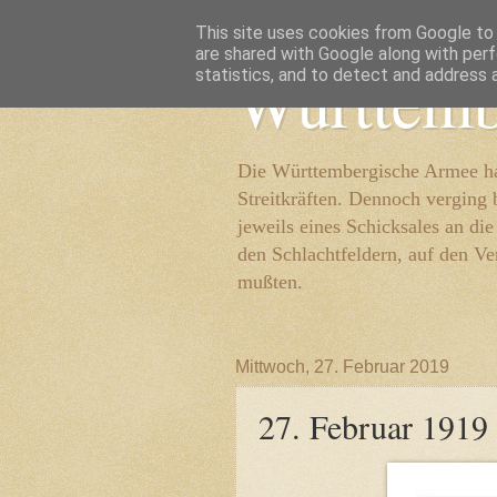
This site uses cookies from Google to d
are shared with Google along with perf
Württemb
statistics, and to detect and address 
Die Württembergische Armee hat
Streitkräften. Dennoch verging 
jeweils eines Schicksales an di
den Schlachtfeldern, auf den Ve
mußten.
Mittwoch, 27. Februar 2019
27. Februar 1919