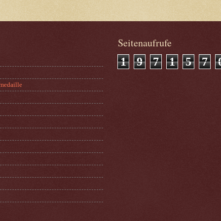
Seitenaufrufe
1
9
7
1
5
7
medaille