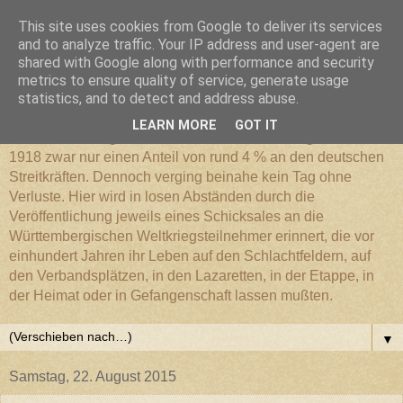
This site uses cookies from Google to deliver its services
Württembergischer
and to analyze traffic. Your IP address and user-agent are
shared with Google along with performance and security
metrics to ensure quality of service, generate usage
Weltkriegs-Blog
statistics, and to detect and address abuse.
LEARN MORE
GOT IT
Die Württembergische Armee hatte im Weltkrieg 1914 bis
1918 zwar nur einen Anteil von rund 4 % an den deutschen
Streitkräften. Dennoch verging beinahe kein Tag ohne
Verluste. Hier wird in losen Abständen durch die
Veröffentlichung jeweils eines Schicksales an die
Württembergischen Weltkriegsteilnehmer erinnert, die vor
einhundert Jahren ihr Leben auf den Schlachtfeldern, auf
den Verbandsplätzen, in den Lazaretten, in der Etappe, in
der Heimat oder in Gefangenschaft lassen mußten.
▼
Samstag, 22. August 2015