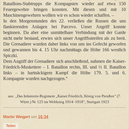
Bataillons-Stabtrupps die Kompagnien wieder auf etwa 150
Feuergewehre bringen konnten. Mit diesen und mit 10
Maschinengewehren wollten wir es schon wieder schaffen. –
In den Morgenstunden des 22. verließen die Russen die uns
flankierenden Anlagen bei Parcevo. Unser Angriff konnte
beginnen. Da aber eine unmittelbare Verbindung mit der Garde
nicht mehr bestand, erwies sich unser Angriffsstreifen als zu breit.
Die Grenadiere wurden daher links von uns ins Gefecht geworfen
und gewannen bis 4. 15 Uhr nachmittags die Höhe 166 westlich
Spiczki.
Dem Angriff der Grenadiere sich anschließend, nahmen die Kaiser-
Friedrich-Musketiere – I. Bataillon rechts, III. und ½ II. Bataillon
links – in hartnäckigem Kampf die Höhe 179. 5. und 6.
Kompagnie wurden nachgezogen.“
aus: „Das Infanterie-Regiment „Kaiser Friedrich, König von Preußen“ (7.
Württ.) Nr. 125 im Weltkrieg 1914–1918“ׅ, Stuttgart 1923
Martin Weigert
um
16:34
Teilen