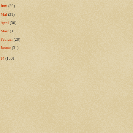
►
Juni
(30)
►
Mai
(31)
►
April
(30)
►
März
(31)
►
Februar
(28)
►
Januar
(31)
014
(150)