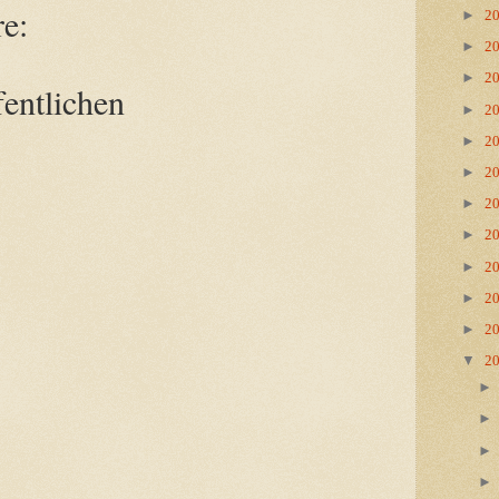
e:
►
2
►
2
►
2
entlichen
►
2
►
2
►
2
►
2
►
2
►
2
►
2
►
2
▼
2