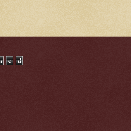
n
e
d