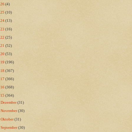
026
(4)
025
(10)
024
(13)
023
(16)
022
(25)
021
(52)
020
(53)
019
(196)
018
(367)
017
(366)
016
(368)
015
(364)
►
Dezember
(31)
►
November
(30)
►
Oktober
(31)
►
September
(30)