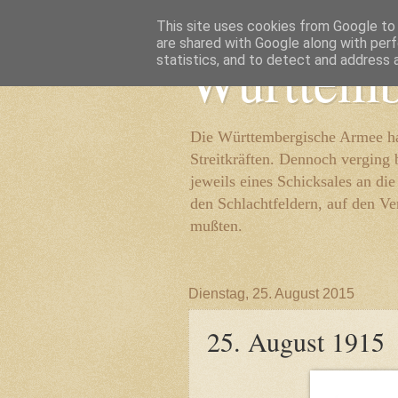
This site uses cookies from Google to d
are shared with Google along with perf
Württemb
statistics, and to detect and address 
Die Württembergische Armee hat
Streitkräften. Dennoch verging 
jeweils eines Schicksales an di
den Schlachtfeldern, auf den Ve
mußten.
Dienstag, 25. August 2015
25. August 1915