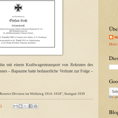
Übe
Ma
Mein P
Die
hn mit einem Kraftwagentransport von Rekruten des
esnes – Bapaume hatte bedauerliche Verluste zur Folge –
Goo
 Reserve-Division im Weltkrieg 1914–1918“, Stuttgart 1939
21
Blo