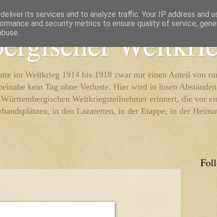
eliver its services and to analyze traffic. Your IP address and 
ormance and security metrics to ensure quality of service, gen
ergischer Weltkri
abuse.
te im Weltkrieg 1914 bis 1918 zwar nur einen Anteil von r
beinahe kein Tag ohne Verluste. Hier wird in losen Abständen
e Württembergischen Weltkriegsteilnehmer erinnert, die vor e
rbandsplätzen, in den Lazaretten, in der Etappe, in der Heima
Fol