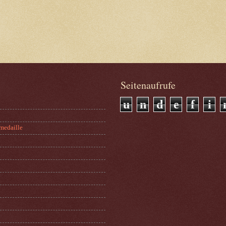
Seitenaufrufe
u
n
d
e
f
i
medaille