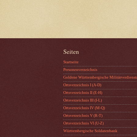
Seiten
Startseite
Personenverzeichnis
Goldene Württembergische Militärverdienst
Ortsverzeichnis I (A-D)
Ortsverzeichnis II (E-H)
Ortsverzeichnis III (I-L)
Ortsverzeichnis IV (M-Q)
Ortsverzeichnis V (R-T)
Ortsverzeichnis VI (U-Z)
Württembergische Soldatenbank