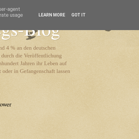
user-agent
erate usage
LEARN MORE
GOT IT
egs-Blog
und 4 % an den deutschen
 durch die Veröffentlichung
inhundert Jahren ihr Leben auf
t oder in Gefangenschaft lassen
lower