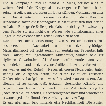
Die Baukompagnie unter Leutnant d. R. Munz, der sich auch im
weiteren Verlauf des Krieges als hervorragender Fachmann hierin
zeigte, arbeitete unverdrossen an Unter-ständen, Wegeanlagen aller
Art. Die Arbeiten im vorderen Graben mit dem Bau der
Hindernisse hatten die Kompagnien selbst auszuführen und instand
zu halten. Eine große Rolle spielte dabei die richtige Entwässerung
dem Feinde zu, um nicht das Wasser, wie vorgekommen, eines
Tages selbst kniehoch im eigenen Graben zu haben.
Dazu kamen die Überraschungen von seiten des Feindes, die
besonders die Nachtarbeit und den dazu gehörigen
Materialtransport oft recht gefahrvoll gestalteten. Feuerüber-fälle
aller Kaliber, mit Tagesanbruch Minenfeuer, wurden bald zur
täglichen Gewohn-heit. Als Strafe hierfür wurde dann vom
Artilleriekommandeur das eigene Artillerie-feuer angefordert und
aus war es mit der Ruhe! – Neben all diesen Neuarbeiten traten
ständig die Aufgaben heran, die durch Feuer oft zerstörten
Grabenstücke, Laufgräben usw. sofort wieder auszubessern. Aus
alledem ist zu sehen, daß, trotzdem eigentliche Kämpfe und
Angriffe zunächst nicht stattfanden, diese Art Grabenkrieg für
jeden etwas Aufreibendes, Nervenerregendes hatte und sehnsüchtig
erwartete jeder die Stunde der Ablösung nach vier Tagen.
Es gab aber auch bald nirgends eine Nachlässigkeit. Die Posten