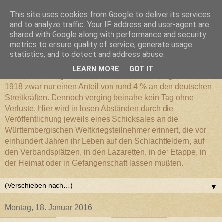
This site uses cookies from Google to deliver its services
Württembergischer
and to analyze traffic. Your IP address and user-agent are
shared with Google along with performance and security
metrics to ensure quality of service, generate usage
Weltkriegs-Blog
statistics, and to detect and address abuse.
LEARN MORE
GOT IT
Die Württembergische Armee hatte im Weltkrieg 1914 bis
1918 zwar nur einen Anteil von rund 4 % an den deutschen
Streitkräften. Dennoch verging beinahe kein Tag ohne
Verluste. Hier wird in losen Abständen durch die
Veröffentlichung jeweils eines Schicksales an die
Württembergischen Weltkriegsteilnehmer erinnert, die vor
einhundert Jahren ihr Leben auf den Schlachtfeldern, auf
den Verbandsplätzen, in den Lazaretten, in der Etappe, in
der Heimat oder in Gefangenschaft lassen mußten.
▼
Montag, 18. Januar 2016