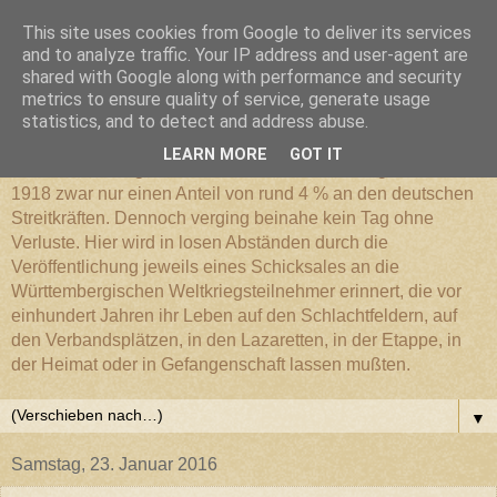
This site uses cookies from Google to deliver its services
Württembergischer
and to analyze traffic. Your IP address and user-agent are
shared with Google along with performance and security
metrics to ensure quality of service, generate usage
Weltkriegs-Blog
statistics, and to detect and address abuse.
LEARN MORE
GOT IT
Die Württembergische Armee hatte im Weltkrieg 1914 bis
1918 zwar nur einen Anteil von rund 4 % an den deutschen
Streitkräften. Dennoch verging beinahe kein Tag ohne
Verluste. Hier wird in losen Abständen durch die
Veröffentlichung jeweils eines Schicksales an die
Württembergischen Weltkriegsteilnehmer erinnert, die vor
einhundert Jahren ihr Leben auf den Schlachtfeldern, auf
den Verbandsplätzen, in den Lazaretten, in der Etappe, in
der Heimat oder in Gefangenschaft lassen mußten.
▼
Samstag, 23. Januar 2016