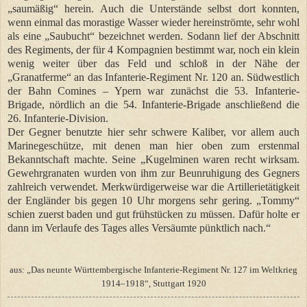
„saumäßig“ herein. Auch die Unterstände selbst dort konnten,
wenn einmal das morastige Wasser wieder hereinströmte, sehr wohl
als eine „Saubucht“ bezeichnet werden. Sodann lief der Abschnitt
des Regiments, der für 4 Kompagnien bestimmt war, noch ein klein
wenig weiter über das Feld und schloß in der Nähe der
„Granatferme“ an das Infanterie-Regiment Nr. 120 an. Südwestlich
der Bahn Comines – Ypern war zunächst die 53. Infanterie-
Brigade, nördlich an die 54. Infanterie-Brigade anschließend die
26. Infanterie-Division.
Der Gegner benutzte hier sehr schwere Kaliber, vor allem auch
Marinegeschütze, mit denen man hier oben zum erstenmal
Bekanntschaft machte. Seine „Kugelminen waren recht wirksam.
Gewehrgranaten wurden von ihm zur Beunruhigung des Gegners
zahlreich verwendet. Merkwürdigerweise war die Artillerietätigkeit
der Engländer bis gegen 10 Uhr morgens sehr gering. „Tommy“
schien zuerst baden und gut frühstücken zu müssen. Dafür holte er
dann im Verlaufe des Tages alles Versäumte pünktlich nach.“
aus: „Das neunte Württembergische Infanterie-Regiment Nr. 127 im Weltkrieg
1914–1918“, Stuttgart 1920