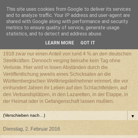
This site uses cookies from Google to deliver its services
Württembergischer
and to analyze traffic. Your IP address and user-agent are
shared with Google along with performance and security
metrics to ensure quality of service, generate usage
Weltkriegs-Blog
statistics, and to detect and address abuse.
LEARN MORE
GOT IT
Die Württembergische Armee hatte im Weltkrieg 1914 bis
1918 zwar nur einen Anteil von rund 4 % an den deutschen
Streitkräften. Dennoch verging beinahe kein Tag ohne
Verluste. Hier wird in losen Abständen durch die
Veröffentlichung jeweils eines Schicksales an die
Württembergischen Weltkriegsteilnehmer erinnert, die vor
einhundert Jahren ihr Leben auf den Schlachtfeldern, auf
den Verbandsplätzen, in den Lazaretten, in der Etappe, in
der Heimat oder in Gefangenschaft lassen mußten.
▼
Dienstag, 2. Februar 2016