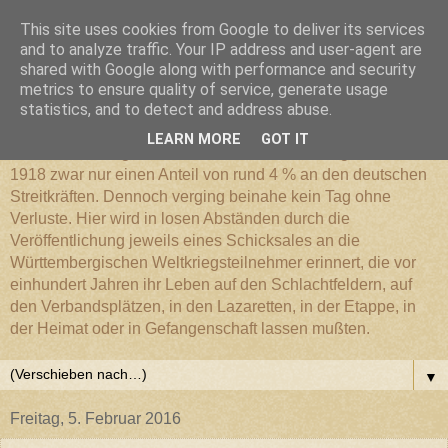
This site uses cookies from Google to deliver its services
Württembergischer
and to analyze traffic. Your IP address and user-agent are
shared with Google along with performance and security
metrics to ensure quality of service, generate usage
Weltkriegs-Blog
statistics, and to detect and address abuse.
LEARN MORE
GOT IT
Die Württembergische Armee hatte im Weltkrieg 1914 bis
1918 zwar nur einen Anteil von rund 4 % an den deutschen
Streitkräften. Dennoch verging beinahe kein Tag ohne
Verluste. Hier wird in losen Abständen durch die
Veröffentlichung jeweils eines Schicksales an die
Württembergischen Weltkriegsteilnehmer erinnert, die vor
einhundert Jahren ihr Leben auf den Schlachtfeldern, auf
den Verbandsplätzen, in den Lazaretten, in der Etappe, in
der Heimat oder in Gefangenschaft lassen mußten.
▼
Freitag, 5. Februar 2016