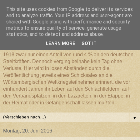
This site uses cookies from Google to deliver its services
Württembergischer
and to analyze traffic. Your IP address and user-agent are
shared with Google along with performance and security
metrics to ensure quality of service, generate usage
Weltkriegs-Blog
statistics, and to detect and address abuse.
LEARN MORE
GOT IT
Die Württembergische Armee hatte im Weltkrieg 1914 bis
1918 zwar nur einen Anteil von rund 4 % an den deutschen
Streitkräften. Dennoch verging beinahe kein Tag ohne
Verluste. Hier wird in losen Abständen durch die
Veröffentlichung jeweils eines Schicksales an die
Württembergischen Weltkriegsteilnehmer erinnert, die vor
einhundert Jahren ihr Leben auf den Schlachtfeldern, auf
den Verbandsplätzen, in den Lazaretten, in der Etappe, in
der Heimat oder in Gefangenschaft lassen mußten.
▼
Montag, 20. Juni 2016