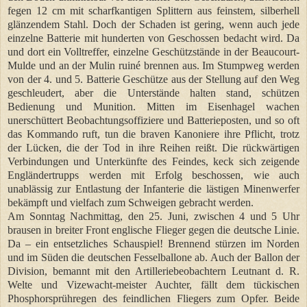
fegen 12 cm mit scharfkantigen Splittern aus feinstem, silberhell
glänzendem Stahl. Doch der Schaden ist gering, wenn auch jede
einzelne Batterie mit hunderten von Geschossen bedacht wird. Da
und dort ein Volltreffer, einzelne Geschützstände in der Beaucourt-
Mulde und an der Mulin ruiné brennen aus. Im Stumpweg werden
von der 4. und 5. Batterie Geschütze aus der Stellung auf den Weg
geschleudert, aber die Unterstände halten stand, schützen
Bedienung und Munition. Mitten im Eisenhagel wachen
unerschüttert Beobachtungsoffiziere und Batterieposten, und so oft
das Kommando ruft, tun die braven Kanoniere ihre Pflicht, trotz
der Lücken, die der Tod in ihre Reihen reißt. Die rückwärtigen
Verbindungen und Unterkünfte des Feindes, keck sich zeigende
Engländertrupps werden mit Erfolg beschossen, wie auch
unablässig zur Entlastung der Infanterie die lästigen Minenwerfer
bekämpft und vielfach zum Schweigen gebracht werden.
Am Sonntag Nachmittag, den 25. Juni, zwischen 4 und 5 Uhr
brausen in breiter Front englische Flieger gegen die deutsche Linie.
Da – ein entsetzliches Schauspiel! Brennend stürzen im Norden
und im Süden die deutschen Fesselballone ab. Auch der Ballon der
Division, bemannt mit den Artilleriebeobachtern Leutnant d. R.
Welte und Vizewacht-meister Auchter, fällt dem tückischen
Phosphorsprühregen des feindlichen Fliegers zum Opfer. Beide