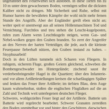
ungefährdet den Feuerwirbel sich austoben. In diese Tiefen bis zu
10 m unter dem gewachsenen Boden, vermögen selbst die dicksten
Kaliber nicht zu dringen. Mit Sicherheit und Ruhe, selbst mit
Humor harren die bewährten Kämpfer der wohl nicht mehr fernen
Stunde des Angriffs. Aber der Engländer greift eben nicht an;
weiter speit er unentwegt aus all seinen Höllenmaschinen Tod und
Vernichtung. Furchtlos und treu stehen die Leucht-kugelposten,
rufen zum Alarm wenn Leuchtkugeln steigen, wenn Gas- und
Nebel-wolken gegen den Graben branden. So zerrt der Angreifer
an den Nerven der harten Verteidiger, die jede, auch die kleinste
Feuerpause fieberhaft nützen, den Graben instand zu halten. –
Sisyphusarbeit!
Doch in den Lüften tummeln sich Scharen von Fliegern. In
ruhigem, sicherem Fluge, großen Geiern gleichend, schweben die
Bombengeschwader ins Hintergelände; zischend saust ihr
verderbenbringender Hagel in die Quartiere; über den Infanterie-
und vor allem Artilleriestellungen kreisen die scharfäugigen Späher
und lenken das Feuer ihrer Artillerie; im tiefsten Blau, dem Auge
kaum wahrnehmbar, stoßen die englischen Flugfalken auf die an
Zahl und Technik weit unterlegenen deutschen Flieger.
Schweres, wohlgezieltes Feuer liegt auf der Artillerie. Batterie um
Batterie wird regelrecht bearbeitet. Schwere Granaten zerreißen
den Boden unmittelbar vor und hinter den Geschützen, dazwischen