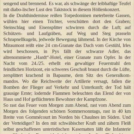
sengend und brennend. Es war, als schwänge der leibhaftige Teufel
mit diabo-lischer Lust den Taktstock in diesem Höllenkonzert.
In die Drahthindernisse reißen Torpedominen meterbreite Gassen,
wühlen hier einen Trichter, verschütten dort den Graben;
Steinschlag und Eisensplitter schwirren durch die Luft; auf
Schützen- und Laufgräben, auf Weg und Steg prasseln
Schrapnellkugeln, jedwede Bewegung lähmend. In der Kirche von
Miraumont reißt eine 24 cm-Granate das Dach vom Gestühl, Irles
wird beschossen, in Pys fällt der schwarze Adler, das
altrenommierte „Hardt“-Hotel, einer Granate zum Opfer. In der
Nacht vom 24./25. erhellt ein gewaltiger Feuerstrahl den
feindlichen Horizont, ein schweres Geschoß braust durch die Lüfte,
zersplittert krachend in Bapaume, dem Sitz des Generalkom-
mandos. Wo die Reichweite der Artillerie versagt, fallen die
Bomben der Flieger auf Verkehr und Unterkunft; der Tod hält
grausige Ernte; lodernde Flammen beleuchten das Elend der von
Haus und Hof geflüchteten Bewohner der Kampfzone.
So rast das Feuer vom Morgen zum Abend, rast vom Abend zum
Morgen des folgenden schönen Sommersonntags, rast in 40 km
Breite von Gommécourt im Norden bis Chaulnes im Süden. Und
der Verteidiger? In den mit schwäbischer Kraft und zähem Fleiß
selbst geschaffenen unterirdischen Kasematten läßt die Infanterie