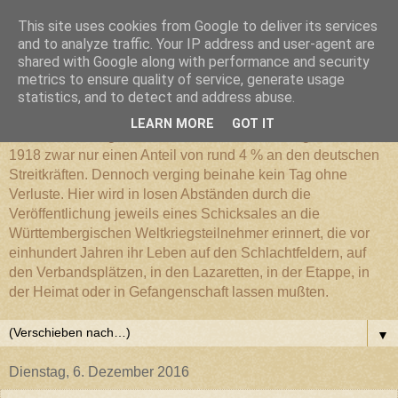
This site uses cookies from Google to deliver its services
Württembergischer
and to analyze traffic. Your IP address and user-agent are
shared with Google along with performance and security
metrics to ensure quality of service, generate usage
Weltkriegs-Blog
statistics, and to detect and address abuse.
LEARN MORE
GOT IT
Die Württembergische Armee hatte im Weltkrieg 1914 bis
1918 zwar nur einen Anteil von rund 4 % an den deutschen
Streitkräften. Dennoch verging beinahe kein Tag ohne
Verluste. Hier wird in losen Abständen durch die
Veröffentlichung jeweils eines Schicksales an die
Württembergischen Weltkriegsteilnehmer erinnert, die vor
einhundert Jahren ihr Leben auf den Schlachtfeldern, auf
den Verbandsplätzen, in den Lazaretten, in der Etappe, in
der Heimat oder in Gefangenschaft lassen mußten.
▼
Dienstag, 6. Dezember 2016