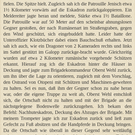
fielen. Die Spitze hielt. Zugleich sah ich die Patrouille Jenisch etwa
1½ Kilometer vorwärts auf die Eskadron zurückgaloppieren. Ein
Meldereiter jagte heran und meldete, Stärke etwa 1½ Bataillone.
Die Patrouille war auf 50 Meter auf den scheinbar ahnungslosen
Gegner gestoßen, der nach Rumänenart im Straßengraben, gegen
den Wind geschützt, sich eingebuddelt hatte. Leider hatte der
Unteroffizier Klotzbücher dabei einen Bauchschuß erhalten. Jetzt
sah ich auch, wie ein Dragoner von 2 Kameraden rechts und links
im Sattel gestützt im Galopp zurückge-bracht wurde. Gleichzeitig
wurden auf etwa 2 Kilometer rumänische vorgehende Schützen
erkannt. Hierauf zog ich die Eskadron hinter die Häuser in
Deckung und jagte zum Brigadekommandeur Oberst Wehl zurück,
um ihn über die Lage zu orientieren, zugleich mit dem Vorschlag,
den Ostrand von Otopeni mit Schützen und Maschinen-gewehren
zu halten. Sei es nun, daß ihm der Gegner schon zu nahe heran
war, oder die eigene Truppe zu weit ab, Oberst Wehl entschloß
sich, die Ortschaft nicht zu halten und mit der Brigade an die
nächstgelegene Bodenwelle zurückzugehen. Ich bekam den
Befehl: Nachhuteskadron, Deckung des Abzuges der Brigade. Mit
meinem Trompeter jagte ich zur Eskadron zurück und ließ zum
Gefecht zu Fuß absitzen und die Handpferde in Deckung bringen.
Da die Ortschaft wie überall in dieser Gegend sehr weitläufig