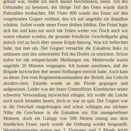
gebaut war, mußte ich mich darauf beschränken, einen Teil des
Ortsrandes zu besetzen, der übrige Teil des Ortes wurde durch
Patrouillen beobachtet. Mit Visier 800 wurde das Feuer auf den
vorgehenden Gegner eröffnet, den ich auf ungefähr ein Bataillon
schätzte. Sofort wurde unser Feuer drüben fühlbar. Der Feind legte
sich hin und kam nur noch mit Teilen weiter vor. Doch auch wir
waren erkannt worden, die gesamte feindliche Geschoßgarbe ging
jedoch viel zu hoch über unsere Köpfe hinweg. Was ich befürchtet
hatte, trat nun ein. Der Gegner versuchte die Eskadron links zu
umfassen und den unbesetzten Teil des Dorfes zu erreichen. Schon
trafen bei mir entsprechende Meldungen ein. Mittlerweile waren
ungefähr 20 Minuten vergangen. Ich konnte annehmen, daß die
Brigade inzwischen ihre neuen Stellungen erreicht hatte. Auch kam
zu dieser Zeit vom Regimentskommandeur der Befehl, das Gefecht
abzubre-chen. Einzeln wurde an die Pferde gegangen und
aufgesessen. Leider war der brave Unteroffizier Klotzbücher seiner
schweren Verwundung inzwischen erlegen. Ich wollte die Leiche
noch rasch bestatten lassen, doch es war zu spät. Der Gegner war
in die Ortschaft eingedrungen und schon schlugen aus nächster
Nähe die Geschosse in die Eskadron ein. Ein unangenehmer
Moment, doch ein Galopp von 500 Metern entzog uns dem
feindlichen Feuer, rasch wurde die Ordnung wieder hergestellt.
Wunderbarerweise waren nur 2 Dragoner und 3 Pferde leicht