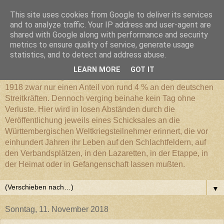
This site uses cookies from Google to deliver its services
Württembergischer
and to analyze traffic. Your IP address and user-agent are
shared with Google along with performance and security
metrics to ensure quality of service, generate usage
Weltkriegs-Blog
statistics, and to detect and address abuse.
LEARN MORE
GOT IT
Die Württembergische Armee hatte im Weltkrieg 1914 bis
1918 zwar nur einen Anteil von rund 4 % an den deutschen
Streitkräften. Dennoch verging beinahe kein Tag ohne
Verluste. Hier wird in losen Abständen durch die
Veröffentlichung jeweils eines Schicksales an die
Württembergischen Weltkriegsteilnehmer erinnert, die vor
einhundert Jahren ihr Leben auf den Schlachtfeldern, auf
den Verbandsplätzen, in den Lazaretten, in der Etappe, in
der Heimat oder in Gefangenschaft lassen mußten.
▼
Sonntag, 11. November 2018