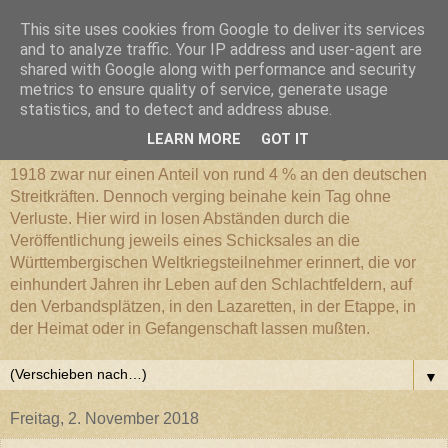
This site uses cookies from Google to deliver its services
Württembergischer
and to analyze traffic. Your IP address and user-agent are
shared with Google along with performance and security
metrics to ensure quality of service, generate usage
Weltkriegs-Blog
statistics, and to detect and address abuse.
LEARN MORE
GOT IT
Die Württembergische Armee hatte im Weltkrieg 1914 bis
1918 zwar nur einen Anteil von rund 4 % an den deutschen
Streitkräften. Dennoch verging beinahe kein Tag ohne
Verluste. Hier wird in losen Abständen durch die
Veröffentlichung jeweils eines Schicksales an die
Württembergischen Weltkriegsteilnehmer erinnert, die vor
einhundert Jahren ihr Leben auf den Schlachtfeldern, auf
den Verbandsplätzen, in den Lazaretten, in der Etappe, in
der Heimat oder in Gefangenschaft lassen mußten.
▼
Freitag, 2. November 2018