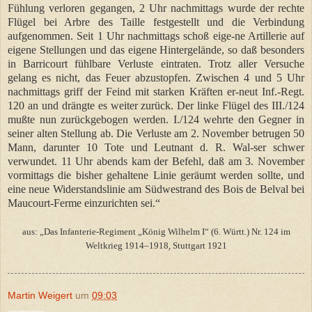
Fühlung verloren gegangen, 2 Uhr nachmittags wurde der rechte
Flügel bei Arbre des Taille festgestellt und die Verbindung
aufgenommen. Seit 1 Uhr nachmittags schoß eige-ne Artillerie auf
eigene Stellungen und das eigene Hintergelände, so daß besonders
in Barricourt fühlbare Verluste eintraten. Trotz aller Versuche
gelang es nicht, das Feuer abzustopfen. Zwischen 4 und 5 Uhr
nachmittags griff der Feind mit starken Kräften er-neut Inf.-Regt.
120 an und drängte es weiter zurück. Der linke Flügel des III./124
mußte nun zurückgebogen werden. I./124 wehrte den Gegner in
seiner alten Stellung ab. Die Verluste am 2. November betrugen 50
Mann, darunter 10 Tote und Leutnant d. R. Wal-ser schwer
verwundet. 11 Uhr abends kam der Befehl, daß am 3. November
vormittags die bisher gehaltene Linie geräumt werden sollte, und
eine neue Widerstandslinie am Südwestrand des Bois de Belval bei
Maucourt-Ferme einzurichten sei.“
aus: „Das Infanterie-Regiment „König Wilhelm I“ (6. Württ.) Nr. 124 im
Weltkrieg 1914–1918ׅ, Stuttgart 1921
Martin Weigert
um
09:03