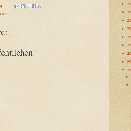
►
2
34
►
2
lgien
►
2
e:
►
2
►
2
►
2
entlichen
►
2
►
2
▼
2