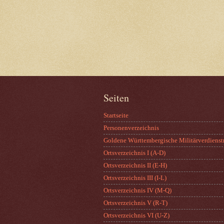
Seiten
Startseite
Personenverzeichnis
Goldene Württembergische Militärverdienst
Ortsverzeichnis I (A-D)
Ortsverzeichnis II (E-H)
Ortsverzeichnis III (I-L)
Ortsverzeichnis IV (M-Q)
Ortsverzeichnis V (R-T)
Ortsverzeichnis VI (U-Z)