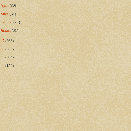
►
April
(30)
►
März
(31)
►
Februar
(28)
►
Januar
(31)
017
(366)
016
(368)
015
(364)
014
(150)