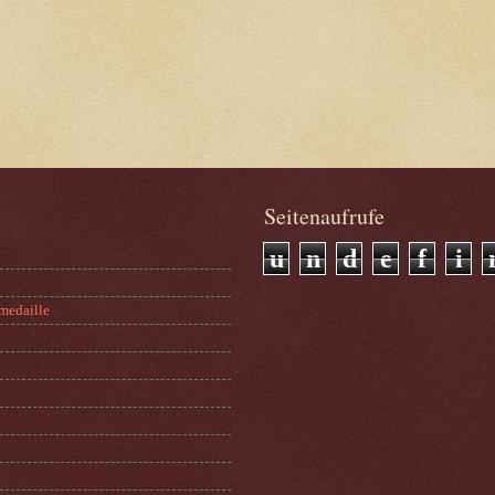
Seitenaufrufe
u
n
d
e
f
i
medaille