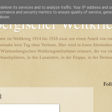
eliver its services and to analyze traffic. Your IP address and 
ormance and security metrics to ensure quality of service, gen
ergischer Weltkri
abuse.
te im Weltkrieg 1914 bis 1918 zwar nur einen Anteil von r
beinahe kein Tag ohne Verluste. Hier wird in losen Abständen
e Württembergischen Weltkriegsteilnehmer erinnert, die vor e
rbandsplätzen, in den Lazaretten, in der Etappe, in der Heima
Fol
8