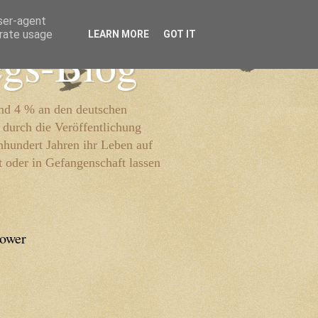
user-agent
erate usage
LEARN MORE
GOT IT
egs-Blog
und 4 % an den deutschen
 durch die Veröffentlichung
inhundert Jahren ihr Leben auf
t oder in Gefangenschaft lassen
lower