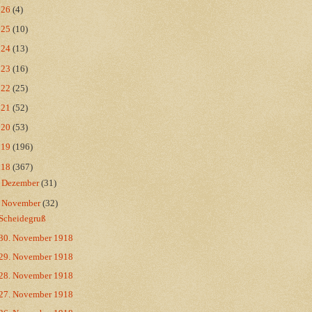
026
(4)
025
(10)
024
(13)
023
(16)
022
(25)
021
(52)
020
(53)
019
(196)
018
(367)
►
Dezember
(31)
▼
November
(32)
Scheidegruß
30. November 1918
29. November 1918
28. November 1918
27. November 1918