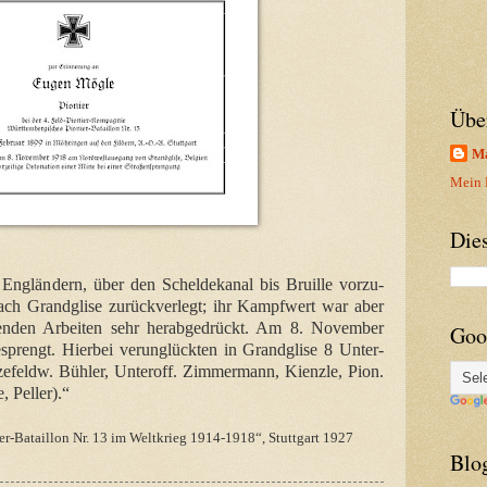
Übe
Ma
Mein P
Die
ngländern, über den Scheldekanal bis Bruille vorzu-
ch Grandglise zurückverlegt; ihr Kampfwert war aber
nden Arbeiten sehr herabgedrückt. Am 8. November
Goo
sprengt. Hierbei verunglückten in Grandglise 8 Unter-
Vizefeldw. Bühler, Unteroff. Zimmermann, Kienzle, Pion.
 Peller).“
r-Bataillon Nr. 13 im Weltkrieg 1914-1918“, Stuttgart 1927
Blo