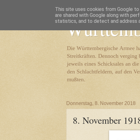
This site uses cookies from Google to d
are shared with Google along with perf
Württemb
statistics, and to detect and address 
Die Württembergische Armee hat
Streitkräften. Dennoch verging 
jeweils eines Schicksales an di
den Schlachtfeldern, auf den Ve
mußten.
Donnerstag, 8. November 2018
8. November 191