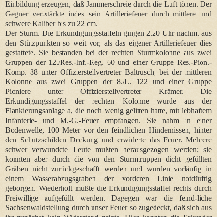
Einbildung erzeugen, daß Jammerschreie durch die Luft tönen. Der
Gegner ver-stärkte indes sein Artilleriefeuer durch mittlere und
schwere Kaliber bis zu 22 cm.
Der Sturm. Die Erkundigungsstaffeln gingen 2.20 Uhr nachm. aus
den Stützpunkten so weit vor, als das eigener Artilleriefeuer dies
gestattete. Sie bestanden bei der rechten Sturmkolonne aus zwei
Gruppen der 12./Res.-Inf.-Reg. 60 und einer Gruppe Res.-Pion.-
Komp. 88 unter Offizierstellvertreter Baltrusch, bei der mittleren
Kolonne aus zwei Gruppen der 8./L. 122 und einer Gruppe
Pioniere unter Offizierstellvertreter Krämer. Die
Erkundigungsstaffel der rechten Kolonne wurde aus der
Flankierungsanlage a, die noch wenig gelitten hatte, mit lebhaftem
Infanterie- und M.-G.-Feuer empfangen. Sie nahm in einer
Bodenwelle, 100 Meter vor den feindlichen Hindernissen, hinter
den Schutzschilden Deckung und erwiderte das Feuer. Mehrere
schwer verwundete Leute mußten herausgezogen werden; sie
konnten aber durch die von den Sturmtruppen dicht gefüllten
Gräben nicht zurückgeschafft werden und wurden vorläufig in
einem Wasserabzugsgraben der vorderen Linie notdürftig
geborgen. Wiederholt mußte die Erkundigungsstaffel rechts durch
Freiwillige aufgefüllt werden. Dagegen war die feind-liche
Sachsenwaldstellung durch unser Feuer so zugedeckt, daß sich aus