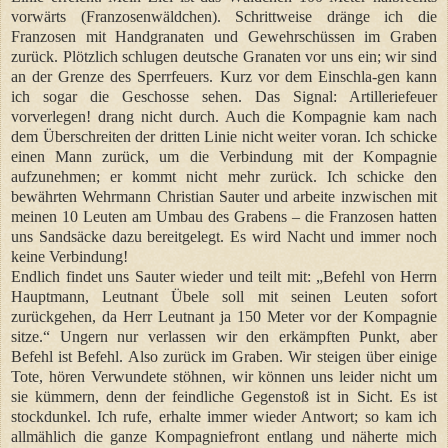
vorwärts (Franzosenwäldchen). Schrittweise dränge ich die
Franzosen mit Handgranaten und Gewehrschüssen im Graben
zurück. Plötzlich schlugen deutsche Granaten vor uns ein; wir sind
an der Grenze des Sperrfeuers. Kurz vor dem Einschla-gen kann
ich sogar die Geschosse sehen. Das Signal: Artilleriefeuer
vorverlegen! drang nicht durch. Auch die Kompagnie kam nach
dem Überschreiten der dritten Linie nicht weiter voran. Ich schicke
einen Mann zurück, um die Verbindung mit der Kompagnie
aufzunehmen; er kommt nicht mehr zurück. Ich schicke den
bewährten Wehrmann Christian Sauter und arbeite inzwischen mit
meinen 10 Leuten am Umbau des Grabens – die Franzosen hatten
uns Sandsäcke dazu bereitgelegt. Es wird Nacht und immer noch
keine Verbindung!
Endlich findet uns Sauter wieder und teilt mit: „Befehl von Herrn
Hauptmann, Leutnant Übele soll mit seinen Leuten sofort
zurückgehen, da Herr Leutnant ja 150 Meter vor der Kompagnie
sitze.“ Ungern nur verlassen wir den erkämpften Punkt, aber
Befehl ist Befehl. Also zurück im Graben. Wir steigen über einige
Tote, hören Verwundete stöhnen, wir können uns leider nicht um
sie kümmern, denn der feindliche Gegenstoß ist in Sicht. Es ist
stockdunkel. Ich rufe, erhalte immer wieder Antwort; so kam ich
allmählich die ganze Kompagniefront entlang und näherte mich