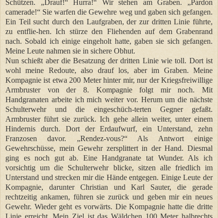
Schützen. „Drauf!“ Hurra!“ Wir stehen am Graben. „Pardon
camerade!“ Sie warfen die Gewehre weg und gaben sich gefangen.
Ein Teil sucht durch den Laufgraben, der zur dritten Linie führte,
zu entflie-hen. Ich stürze den Fliehenden auf dem Grabenrand
nach. Sobald ich einige eingeholt hatte, gaben sie sich gefangen.
Meine Leute nahmen sie in sichere Obhut.
Nun schießt aber die Besatzung der dritten Linie wie toll. Dort ist
wohl meine Redoute, also drauf los, aber im Graben. Meine
Kompagnie ist etwa 200 Meter hinter mir, nur der Kriegsfreiwillige
Armbruster von der 8. Kompagnie folgt mir noch. Mit
Handgranaten arbeite ich mich weiter vor. Herum um die nächste
Schulterwehr und die eingeschüch-terten Gegner gefaßt.
Armbruster führt sie zurück. Ich gehe allein weiter, unter einem
Hindernis durch. Dort der Erdaufwurf, ein Unterstand, zehn
Franzosen davor. „Rendez-vous?“ Als Antwort einige
Gewehrschüsse, mein Gewehr zersplittert in der Hand. Diesmal
ging es noch gut ab. Eine Handgranate tat Wunder. Als ich
vorsichtig um die Schulterwehr blicke, sitzen alle friedlich im
Unterstand und strecken mir die Hände entgegen. Einige Leute der
Kompagnie, darunter Christian und Karl Sauter, die gerade
rechtzeitig ankamen, führen sie zurück und geben mir ein neues
Gewehr. Wieder geht es vorwärts. Die Kompagnie hatte die dritte
Linie erreicht. Mein Ziel ist das Wäldchen 100 Meter halbrechts