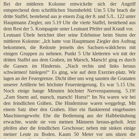
Bei der mittleren Kolonne entwickelte sich der Angriff
entsprechend dem schriftlichen Sturmbefehl: Um 5 Uhr brach die
dritte Staffel, bestehend aus je einem Zug der 8. und 5./L. 122 unter
Hauptmann Ziegler, um 5.19 Uhr die vierte Staffel, bestehend aus
dem Rest der 5. Kompagnie unter Leutnant Pfeifer und Krauß vor.
Leutnant Übele berichtet über seine Erlebnisse beim Sturm der
mittleren Kolonne: „Ich hatte von Hauptmann Ziegler den Auftrag
bekommen, die Redoute jenseits des Sachsen-wäldchens mit
einigen Gruppen zu nehmen. Punkt 5 Uhr kletterten wir mit der
dritten Staffel aus dem Graben, im Marsch, Marsch! ging es durch
die Gassen im Hindernis. „Nach rechts und links heraus
schwärmen! hinlegen!“ Es ging, wie auf dem Exerzier-platz. Wir
lagen an der Feuergrenze. Dicht über uns weg sausten die Granaten
unserer Artillerie bei höchster Feuersteigerung. Es war 5.15 Uhr.
Noch einige bange Minuten höchster Nervenspannung. 5.19!
„Zum Sturm auf, marsch, marsch! Hurra!“ Im Nu waren wir bei
den feindlichen Gräben. Die Hindernisse waren weggefegt. Mit
einem Satz über den Graben. Hier ein flankierend eingebautes
Maschinengewehr. Ehe die Bedienung aus der Halbbetäubung
erwachte, wurde sie von meinen Männern heraus-geholt. Jetzt
pfeifen aber die feindlichen Geschosse; neben mir sinken einige
meiner Leute zu Boden. Kaum 50 Meter vor uns sitzen die