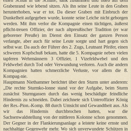
einen Schuß in die Schläfe, sank zusammen und blieb auf dem
Grabenrand wie lebend sitzen. Als ihn seine Leute in den Graben
herunterhoben, war er tot. Da dieser Graben mit Einbruch der
Dunkelheit aufgegeben wurde, konnte seine Leiche nicht geborgen
werden. Mit ihm verlor die Kompagnie einen tüchtigen, äußerst
pflicht-treuen Offizier, der nach altpreußischer Tradition (er war
geborener Preuße) im Dienst den Einsatz der ganzen Person
verlangte, aber auch für seine Leute sorgte und hart gegen sich
selbst war. Da auch der Führer des 2. Zugs, Leutnant Pfeifer, einen
schweren Kopfschuß bekam, hatte die 5. Kompagnie neben vielen
tapferen Wehrmännern 3 Offizier, 1 Vizefeldwebel und den
Feldwebel durch Tod oder Verwundung verloren. Auch die andern
Kompagnien hatten schmerzliche Verluste, vor allem die 8.
Kompag-nie.
Hauptmann Niethammer berichtet über den Sturm unter anderem:
„Die rechte Sturmko-lonne stand vor der Aufgabe, beim Sturm
zunächst Sturmgassen durch das wenig beschädigte feindliche
Hindernis zu schneiden. Dabei zeichnete sich Unteroffizier König
der Res.-Pion.-Komp. 88 durch Umsicht und Gewandtheit aus. Als
wir das Hindernis durchbrochen hatten, war die
Sachsenwaldstellung von der mittleren Kolonne schon genommen.
Der Gegner in der Flankierungsanlage a leistete keine ernste und
nachhaltige Gegenwehr mehr. Wo sich unverwundete Schützen in