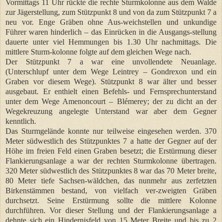
Vormittags 11 Uhr rückte die rechte Sturmkolonne aus dem Walde
zur Jägerstellung, zum Stützpunkt 8 und von da zum Stützpunkt 7 a
neu vor. Enge Gräben ohne Aus-weichstellen und unkundige
Führer waren hinderlich – das Einrücken in die Ausgangs-stellung
dauerte unter viel Hemmungen bis 1.30 Uhr nachmittags. Die
mittlere Sturm-kolonne folgte auf dem gleichen Wege nach.
Der Stützpunkt 7 a war eine unvollendete Neuanlage.
(Unterschlupf unter dem Wege Leintrey – Gondrexon und ein
Graben vor diesem Wege). Stützpunkt 8 war älter und besser
ausgebaut. Er enthielt einen Befehls- und Fernsprechunterstand
unter dem Wege Amenoncourt – Blémerey; der zu dicht an der
Wegekreuzung angelegte Unterstand war aber dem Gegner
kenntlich.
Das Sturmgelände konnte nur teilweise eingesehen werden. 370
Meter südwestlich des Stützpunktes 7 a hatte der Gegner auf der
Höhe im freien Feld einen Graben besetzt; die Erstürmung dieser
Flankierungsanlage a war der rechten Sturmkolonne übertragen.
320 Meter südwestlich des Stützpunktes 8 war das 70 Meter breite,
80 Meter tiefe Sachsen-wäldchen, das nunmehr aus zerfetzten
Birkenstämmen bestand, von vielfach ver-zweigten Gräben
durchsetzt. Seine Erstürmung sollte die mittlere Kolonne
durchführen. Vor dieser Stellung und der Flankierungsanlage a
dehnte sich ein Hindernisfeld von 15 Meter Breite und bis zu 2