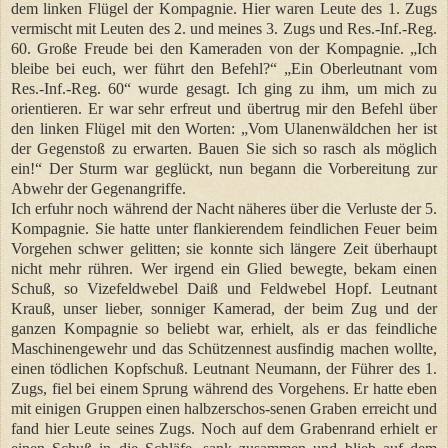
dem linken Flügel der Kompagnie. Hier waren Leute des 1. Zugs
vermischt mit Leuten des 2. und meines 3. Zugs und Res.-Inf.-Reg.
60. Große Freude bei den Kameraden von der Kompagnie. „Ich
bleibe bei euch, wer führt den Befehl?“ „Ein Oberleutnant vom
Res.-Inf.-Reg. 60“ wurde gesagt. Ich ging zu ihm, um mich zu
orientieren. Er war sehr erfreut und übertrug mir den Befehl über
den linken Flügel mit den Worten: „Vom Ulanenwäldchen her ist
der Gegenstoß zu erwarten. Bauen Sie sich so rasch als möglich
ein!“ Der Sturm war geglückt, nun begann die Vorbereitung zur
Abwehr der Gegenangriffe.
Ich erfuhr noch während der Nacht näheres über die Verluste der 5.
Kompagnie. Sie hatte unter flankierendem feindlichen Feuer beim
Vorgehen schwer gelitten; sie konnte sich längere Zeit überhaupt
nicht mehr rühren. Wer irgend ein Glied bewegte, bekam einen
Schuß, so Vizefeldwebel Daiß und Feldwebel Hopf. Leutnant
Krauß, unser lieber, sonniger Kamerad, der beim Zug und der
ganzen Kompagnie so beliebt war, erhielt, als er das feindliche
Maschinengewehr und das Schützennest ausfindig machen wollte,
einen tödlichen Kopfschuß. Leutnant Neumann, der Führer des 1.
Zugs, fiel bei einem Sprung während des Vorgehens. Er hatte eben
mit einigen Gruppen einen halbzerschos-senen Graben erreicht und
fand hier Leute seines Zugs. Noch auf dem Grabenrand erhielt er