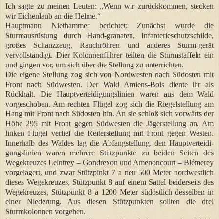
Ich sagte zu meinen Leuten: „Wenn wir zurückkommen, stecken
wir Eichenlaub an die Helme.“
Hauptmann Niethammer berichtet: Zunächst wurde die
Sturmausrüstung durch Hand-granaten, Infanterieschutzschilde,
großes Schanzzeug, Rauchröhren und anderes Sturm-gerät
vervollständigt. Dier Kolonnenführer teilten die Sturmstaffeln ein
und gingen vor, um sich über die Stellung zu unterrichten.
Die eigene Stellung zog sich von Nordwesten nach Südosten mit
Front nach Südwesten. Der Wald Amiens-Bois diente ihr als
Rückhalt. Die Hauptverteidigungslinien waren aus dem Wald
vorgeschoben. Am rechten Flügel zog sich die Riegelstellung am
Hang mit Front nach Südosten hin. An sie schloß sich vorwärts der
Höhe 295 mit Front gegen Südwesten die Jägerstellung an. Am
linken Flügel verlief die Reiterstellung mit Front gegen Westen.
Innerhalb des Waldes lag die Abfangstellung. den Hauptverteidi-
gungslinien waren mehrere Stützpunkte zu beiden Seiten des
Wegekreuzes Leintrey – Gondrexon und Amenoncourt – Blémerey
vorgelagert, und zwar Stützpinkt 7 a neu 500 Meter nordwestlich
dieses Wegekreuzes, Stützpunkt 8 auf einem Sattel beiderseits des
Wegekreuzes, Stützpunkt 8 a 1200 Meter südöstlich desselben in
einer Niederung. Aus diesen Stützpunkten sollten die drei
Sturmkolonnen vorgehen.