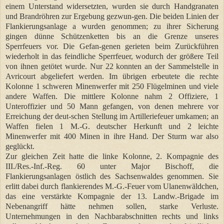
einem Unterstand widersetzten, wurden sie durch Handgranaten
und Brandröhren zur Ergebung gezwun-gen. Die beiden Linien der
Flankierungsanlage a wurden genommen; zu ihrer Sicherung
gingen dünne Schützenketten bis an die Grenze unseres
Sperrfeuers vor. Die Gefan-genen gerieten beim Zurückführen
wiederholt in das feindliche Sperrfeuer, wodurch der größere Teil
von ihnen getötet wurde. Nur 22 konnten an der Sammelstelle in
Avricourt abgeliefert werden. Im übrigen erbeutete die rechte
Kolonne 1 schweren Minenwerfer mit 250 Flügelminen und viele
andere Waffen. Die mittlere Kolonne nahm 2 Offiziere, 1
Unteroffizier und 50 Mann gefangen, von denen mehrere vor
Erreichung der deut-schen Stellung im Artilleriefeuer umkamen; an
Waffen fielen 1 M.-G. deutscher Herkunft und 2 leichte
Minenwerfer mit 400 Minen in ihre Hand. Der Sturm war also
geglückt.
Zur gleichen Zeit hatte die linke Kolonne, 2. Kompagnie des
III./Res.-Inf.-Reg. 60 unter Major Bischoff, die
Flankierungsanlagen östlich des Sachsenwaldes genommen. Sie
erlitt dabei durch flankierendes M.-G.-Feuer vom Ulanenwäldchen,
das eine verstärkte Kompagnie der 13. Landw.-Brigade im
Nebenangriff hätte nehmen sollen, starke Verluste.
Unternehmungen in den Nachbarabschnitten rechts und links