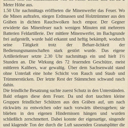
Meter Höhe aus.
1.50 Uhr nachmittags eröffneten die Minenwerfer das Feuer. Wo
die Minen auftrafen, stiegen Erdmassen und Holztrümmer aus den
Gräben in dichten Rauchwolken hoch empor. Der Gegner
erwiderte das Minenfeuer nach wenigen Minuten mit mehreren
Batterien Feldartillerie. Der mittlere Minenwerfer, im Bachgrunde
frei aufgestellt, wurde bald erkannt und heftig bekämpft, wodurch
seine Tätigkeit trotz der Beharr-lichkeit der
Bedienungsmannschaften stark gestört wurde. Das eigene
Artilleriefeuer setzte 2.30 Uhr nachmittags ein und hielt 1½
Stunden an. Die Wirkung des 72 feuernden Geschütze, meist
mittleren Kalibers, war gewaltig. Über dem Sachsenwald stand
ohne Unterlaß eine hohe Schicht von Rauch und Staub und
Trümmerstücken. Der letzte Rest der Stämmchen schwand rasch
dahin.
Die feindliche Besatzung suchte zuerst Schutz in den Unterständen.
Bald erlagen diese dem Feuer. Da und dort tauchten kleine
Gruppen feindlicher Schützen aus den Gräben auf, um nach
rückwärts zu entweichen oder nach vorwärts überzugehen; sie
blieben in den eigenen Hindernissen hängen und wurden
schließlich zerschmettert. Dabei konnte der eigenartige, singende
und klagende Ton der durch die Luft sausenden Granatsplitter die