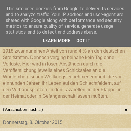
This site uses cookies from Google to deliver its services
Württembergischer
and to analyze traffic. Your IP address and user-agent are
shared with Google along with performance and security
metrics to ensure quality of service, generate usage
Weltkriegs-Blog
statistics, and to detect and address abuse.
LEARN MORE
GOT IT
Die Württembergische Armee hatte im Weltkrieg 1914 bis
1918 zwar nur einen Anteil von rund 4 % an den deutschen
Streitkräften. Dennoch verging beinahe kein Tag ohne
Verluste. Hier wird in losen Abständen durch die
Veröffentlichung jeweils eines Schicksales an die
Württembergischen Weltkriegsteilnehmer erinnert, die vor
einhundert Jahren ihr Leben auf den Schlachtfeldern, auf
den Verbandsplätzen, in den Lazaretten, in der Etappe, in
der Heimat oder in Gefangenschaft lassen mußten.
▼
Donnerstag, 8. Oktober 2015