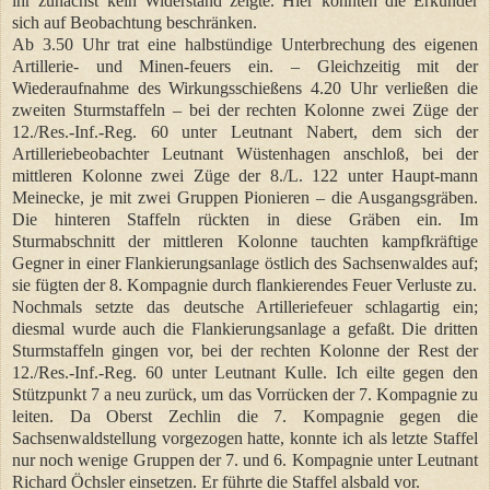
ihr zunächst kein Widerstand zeigte. Hier konnten die Erkunder
sich auf Beobachtung beschränken.
Ab 3.50 Uhr trat eine halbstündige Unterbrechung des eigenen
Artillerie- und Minen-feuers ein. – Gleichzeitig mit der
Wiederaufnahme des Wirkungsschießens 4.20 Uhr verließen die
zweiten Sturmstaffeln – bei der rechten Kolonne zwei Züge der
12./Res.-Inf.-Reg. 60 unter Leutnant Nabert, dem sich der
Artilleriebeobachter Leutnant Wüstenhagen anschloß, bei der
mittleren Kolonne zwei Züge der 8./L. 122 unter Haupt-mann
Meinecke, je mit zwei Gruppen Pionieren – die Ausgangsgräben.
Die hinteren Staffeln rückten in diese Gräben ein. Im
Sturmabschnitt der mittleren Kolonne tauchten kampfkräftige
Gegner in einer Flankierungsanlage östlich des Sachsenwaldes auf;
sie fügten der 8. Kompagnie durch flankierendes Feuer Verluste zu.
Nochmals setzte das deutsche Artilleriefeuer schlagartig ein;
diesmal wurde auch die Flankierungsanlage a gefaßt. Die dritten
Sturmstaffeln gingen vor, bei der rechten Kolonne der Rest der
12./Res.-Inf.-Reg. 60 unter Leutnant Kulle. Ich eilte gegen den
Stützpunkt 7 a neu zurück, um das Vorrücken der 7. Kompagnie zu
leiten. Da Oberst Zechlin die 7. Kompagnie gegen die
Sachsenwaldstellung vorgezogen hatte, konnte ich als letzte Staffel
nur noch wenige Gruppen der 7. und 6. Kompagnie unter Leutnant
Richard Öchsler einsetzen. Er führte die Staffel alsbald vor.