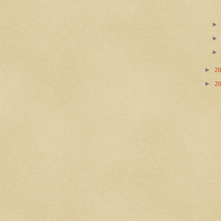
►
2
►
2