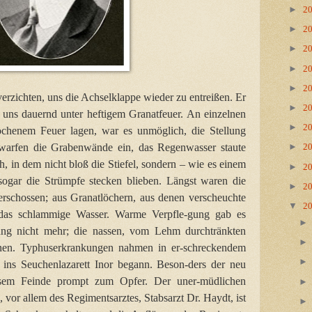
►
2
►
2
►
2
►
2
►
2
verzichten, uns die Achselklappe wieder zu entreißen. Er
►
2
lt uns dauernd unter heftigem Granatfeuer. An einzelnen
►
2
brochenem Feuer lagen, war es unmöglich, die Stellung
 warfen die Grabenwände ein, das Regenwasser staute
►
2
h, in dem nicht bloß die Stiefel, sondern – wie es einem
►
2
gar die Strümpfe stecken blieben. Längst waren die
►
2
erschossen; aus Granatlöchern, aus denen verscheuchte
▼
2
 das schlammige Wasser. Warme Verpfle-gung gab es
ung nicht mehr; die nassen, vom Lehm durchtränkten
nen. Typhuserkrankungen nahmen in er-schreckendem
ns Seuchenlazarett Inor begann. Beson-ders der neu
diesem Feinde prompt zum Opfer. Der uner-müdlichen
 vor allem des Regimentsarztes, Stabsarzt Dr. Haydt, ist