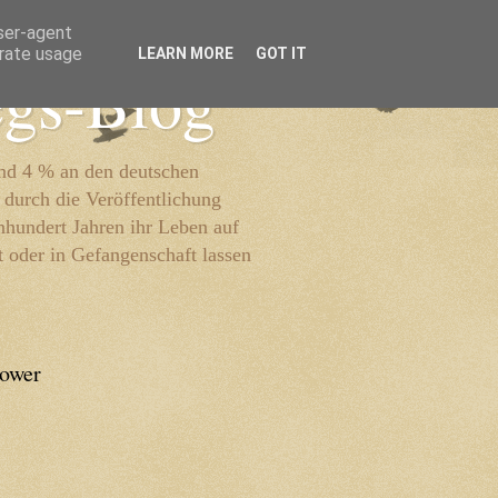
user-agent
erate usage
LEARN MORE
GOT IT
egs-Blog
und 4 % an den deutschen
 durch die Veröffentlichung
inhundert Jahren ihr Leben auf
t oder in Gefangenschaft lassen
lower