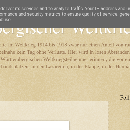
eliver its services and to analyze traffic. Your IP address and 
ormance and security metrics to ensure quality of service, gen
ergischer Weltkri
abuse.
te im Weltkrieg 1914 bis 1918 zwar nur einen Anteil von r
beinahe kein Tag ohne Verluste. Hier wird in losen Abständen
e Württembergischen Weltkriegsteilnehmer erinnert, die vor e
rbandsplätzen, in den Lazaretten, in der Etappe, in der Heima
Fol