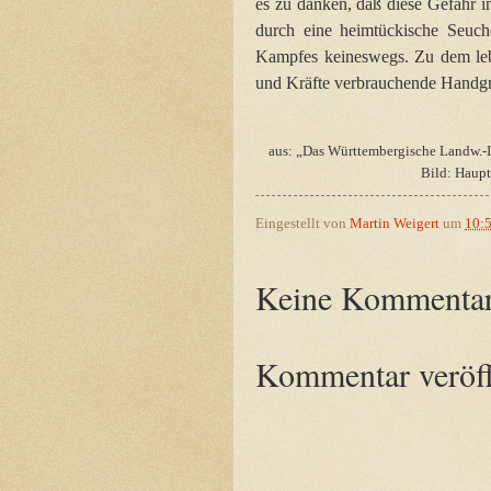
es zu danken, daß diese Gefahr 
durch eine heimtückische Seuch
Kampfes keineswegs. Zu dem lebh
und Kräfte verbrauchende Handg
aus: „Das Württembergische Landw.-I
Bild: Haupt
Eingestellt von
Martin Weigert
um
10:
Keine Kommentar
Kommentar veröff