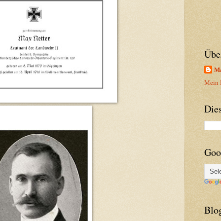
Übe
Ma
Mein P
Die
Goo
Blo