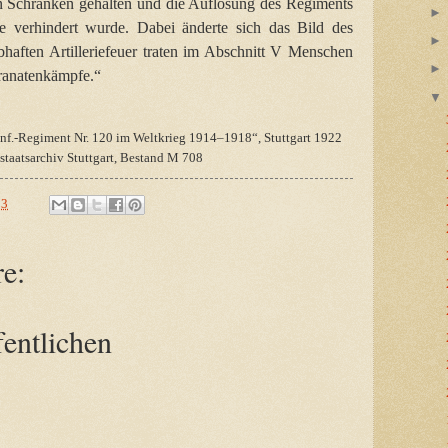
in Schranken gehalten und die Auflösung des Regiments
e verhindert wurde. Dabei änderte sich das Bild des
aften Artilleriefeuer traten im Abschnitt V Menschen
ranatenkämpfe.“
nf.-Regiment Nr. 120 im Weltkrieg 1914–1918“, Stuttgart 1922
staatsarchiv Stuttgart, Bestand M 708
53
e:
entlichen