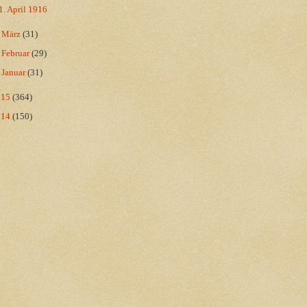
1. April 1916
►
März
(31)
►
Februar
(29)
►
Januar
(31)
015
(364)
014
(150)