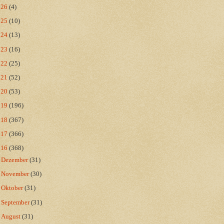
026
(4)
025
(10)
024
(13)
023
(16)
022
(25)
021
(52)
020
(53)
019
(196)
018
(367)
017
(366)
016
(368)
►
Dezember
(31)
►
November
(30)
►
Oktober
(31)
►
September
(31)
►
August
(31)