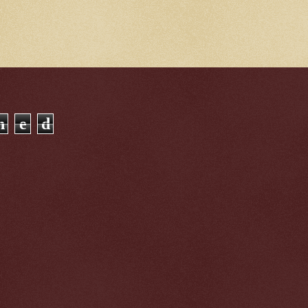
n
e
d