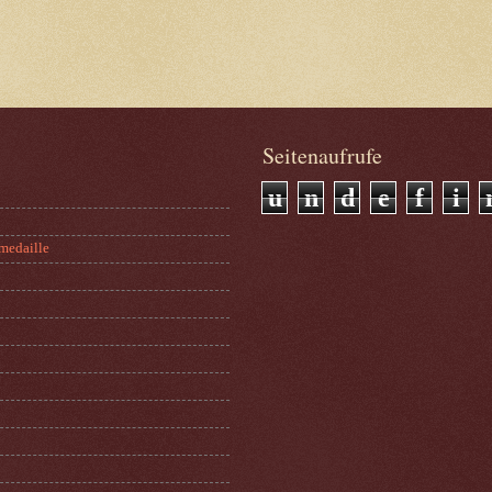
Seitenaufrufe
u
n
d
e
f
i
medaille