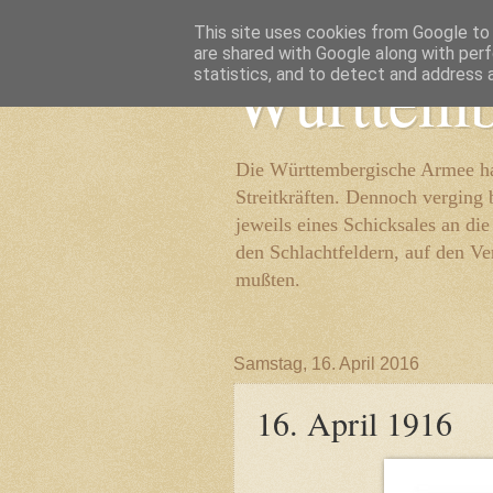
This site uses cookies from Google to d
are shared with Google along with perf
Württemb
statistics, and to detect and address 
Die Württembergische Armee hat
Streitkräften. Dennoch verging 
jeweils eines Schicksales an di
den Schlachtfeldern, auf den Ve
mußten.
Samstag, 16. April 2016
16. April 1916