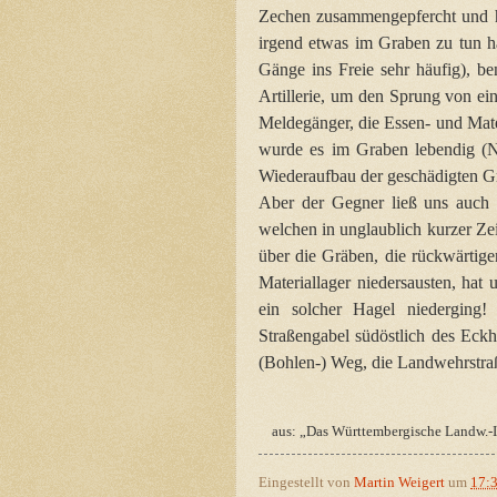
Zechen zusammengepfercht und ho
irgend etwas im Graben zu tun ha
Gänge ins Freie sehr häufig), b
Artillerie, um den Sprung von e
Meldegänger, die Essen- und Mate
wurde es im Graben lebendig (Nac
Wiederaufbau der geschädigten G
Aber der Gegner ließ uns auch 
welchen in unglaublich kurzer Zeit
über die Gräben, die rückwärtig
Materiallager niedersausten, ha
ein solcher Hagel niederging
Straßengabel südöstlich des Eckh
(Bohlen-) Weg, die Landwehrstra
aus: „Das Württembergische Landw.-I
Eingestellt von
Martin Weigert
um
17: