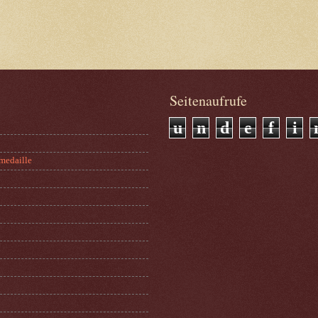
Seitenaufrufe
u
n
d
e
f
i
medaille