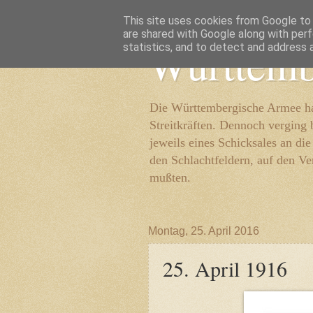
This site uses cookies from Google to d
are shared with Google along with perf
Württemb
statistics, and to detect and address 
Die Württembergische Armee hat
Streitkräften. Dennoch verging 
jeweils eines Schicksales an di
den Schlachtfeldern, auf den Ve
mußten.
Montag, 25. April 2016
25. April 1916