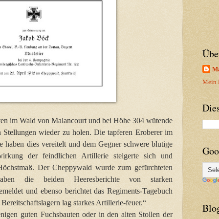
Übe
Ma
Mein P
Die
ten im Wald von Malancourt und bei Höhe 304 wütende
 Stellungen wieder zu holen. Die tapferen Eroberer im
rie haben dies vereitelt und dem Gegner schwere blutige
Goo
rkung der feindlichen Artillerie steigerte sich und
n Höchstmaß. Der Cheppywald wurde zum gefürchteten
haben die beiden Heeresberichte von starken
gemeldet und ebenso berichtet das Regiments-Tagebuch
ereitschaftslagern lag starkes Artillerie-feuer.“
Blo
nigen guten Fuchsbauten oder in den alten Stollen der