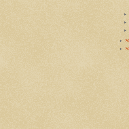
►
2
►
2