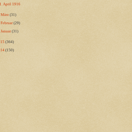
1. April 1916
►
März
(31)
►
Februar
(29)
►
Januar
(31)
015
(364)
014
(150)