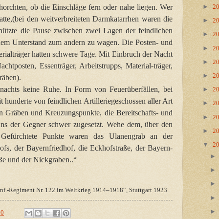
rchten, ob die Einschläge fern oder nahe liegen. Wer
►
2
tte,(bei den weitverbreiteten Darmkatarrhen waren die
►
2
enützte die Pause zwischen zwei Lagen der feindlichen
►
2
inem Unterstand zum andern zu wagen. Die Posten- und
►
2
rialträger hatten schwere Tage. Mit Einbruch der Nacht
►
2
htposten, Essenträger, Arbeitstrupps, Material-träger,
►
2
räben).
nachts keine Ruhe. In Form von Feuerüberfällen, bei
►
2
 hunderte von feindlichen Artilleriegeschossen aller Art
►
2
en Gräben und Kreuzungspunkte, die Bereitschafts- und
►
2
t uns der Gegner schwer zugesetzt. Wehe dem, über den
►
2
! Gefürchtete Punkte waren das Ulanengrab an der
▼
2
ofs, der Bayernfriedhof, die Eckhofstraße, der Bayern-
ße und der Nickgraben..“
nf.-Regiment Nr. 122 im Weltkrieg 1914–1918“, Stuttgart 1923
30