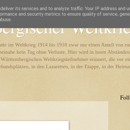
eliver its services and to analyze traffic. Your IP address and 
ormance and security metrics to ensure quality of service, gen
ergischer Weltkri
abuse.
te im Weltkrieg 1914 bis 1918 zwar nur einen Anteil von r
beinahe kein Tag ohne Verluste. Hier wird in losen Abständen
e Württembergischen Weltkriegsteilnehmer erinnert, die vor e
rbandsplätzen, in den Lazaretten, in der Etappe, in der Heima
Fol