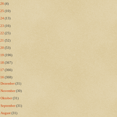
026
(4)
025
(10)
024
(13)
023
(16)
022
(25)
021
(52)
020
(53)
019
(196)
018
(367)
017
(366)
016
(368)
►
Dezember
(31)
►
November
(30)
►
Oktober
(31)
►
September
(31)
►
August
(31)