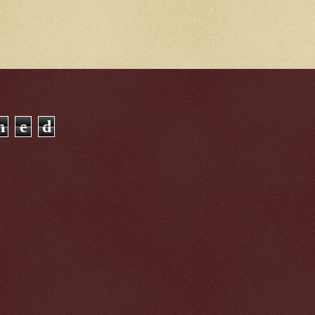
n
e
d