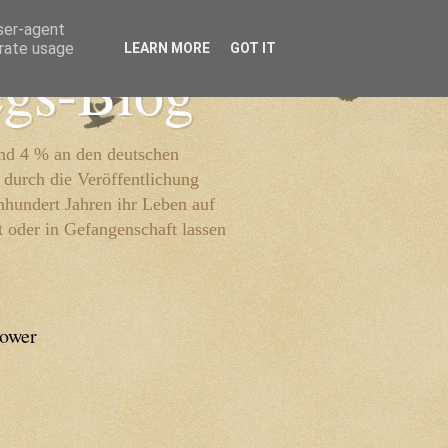
user-agent
erate usage
LEARN MORE
GOT IT
egs-Blog
und 4 % an den deutschen
 durch die Veröffentlichung
inhundert Jahren ihr Leben auf
t oder in Gefangenschaft lassen
lower