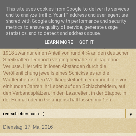
This site uses cookies from Google to deliver its services
Württembergischer
and to analyze traffic. Your IP address and user-agent are
shared with Google along with performance and security
metrics to ensure quality of service, generate usage
Weltkriegs-Blog
statistics, and to detect and address abuse.
LEARN MORE
GOT IT
Die Württembergische Armee hatte im Weltkrieg 1914 bis
1918 zwar nur einen Anteil von rund 4 % an den deutschen
Streitkräften. Dennoch verging beinahe kein Tag ohne
Verluste. Hier wird in losen Abständen durch die
Veröffentlichung jeweils eines Schicksales an die
Württembergischen Weltkriegsteilnehmer erinnert, die vor
einhundert Jahren ihr Leben auf den Schlachtfeldern, auf
den Verbandsplätzen, in den Lazaretten, in der Etappe, in
der Heimat oder in Gefangenschaft lassen mußten.
▼
Dienstag, 17. Mai 2016