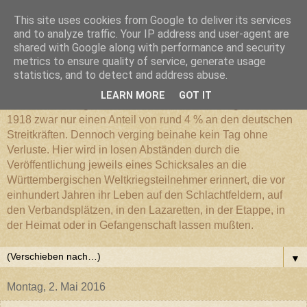
This site uses cookies from Google to deliver its services
Württembergischer
and to analyze traffic. Your IP address and user-agent are
shared with Google along with performance and security
metrics to ensure quality of service, generate usage
Weltkriegs-Blog
statistics, and to detect and address abuse.
LEARN MORE
GOT IT
Die Württembergische Armee hatte im Weltkrieg 1914 bis
1918 zwar nur einen Anteil von rund 4 % an den deutschen
Streitkräften. Dennoch verging beinahe kein Tag ohne
Verluste. Hier wird in losen Abständen durch die
Veröffentlichung jeweils eines Schicksales an die
Württembergischen Weltkriegsteilnehmer erinnert, die vor
einhundert Jahren ihr Leben auf den Schlachtfeldern, auf
den Verbandsplätzen, in den Lazaretten, in der Etappe, in
der Heimat oder in Gefangenschaft lassen mußten.
▼
Montag, 2. Mai 2016