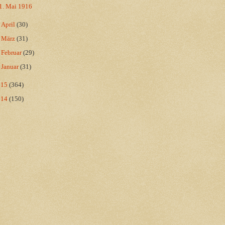
1. Mai 1916
►
April
(30)
►
März
(31)
►
Februar
(29)
►
Januar
(31)
015
(364)
014
(150)