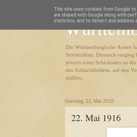
This site uses cookies from Google to d
are shared with Google along with perf
Württemb
statistics, and to detect and address 
Die Württembergische Armee hat
Streitkräften. Dennoch verging 
jeweils eines Schicksales an di
den Schlachtfeldern, auf den Ve
mußten.
Sonntag, 22. Mai 2016
22. Mai 1916