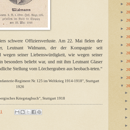
►
2
►
2
►
2
►
2
►
2
ers schwere Offiziersverluste. Am 22. Mai fielen der
►
2
hrer, Leutnant Widmann, der der Kompagnie seit
►
2
d wegen seiner Liebenswürdigkeit, wie wegen seiner
►
ein besonders beliebt war, und mit ihm Leutnant Glaser
2
eindliche Stellung vom Lörchergraben aus beobach-teten.“
►
2
►
2
nfanterie-Regiment Nr. 125 im Weltkrieg 1914-1918“, Stuttgart
▼
2
1926
ergisches Kriegstagbuch“, Stuttgart 1918
01