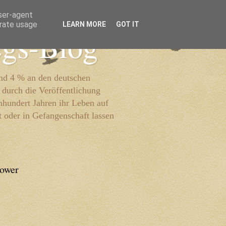
user-agent
erate usage
LEARN MORE
GOT IT
egs-Blog
und 4 % an den deutschen
 durch die Veröffentlichung
inhundert Jahren ihr Leben auf
t oder in Gefangenschaft lassen
lower