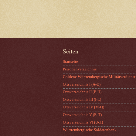
Seiten
Startseite
Personenverzeichnis
Goldene Württembergische Militärverdienst
Ortsverzeichnis I (A-D)
Ortsverzeichnis II (E-H)
Ortsverzeichnis III (I-L)
Ortsverzeichnis IV (M-Q)
Ortsverzeichnis V (R-T)
Ortsverzeichnis VI (U-Z)
Württembergische Soldatenbank