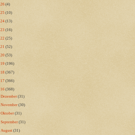
026
(4)
025
(10)
024
(13)
023
(16)
022
(25)
021
(52)
020
(53)
019
(196)
018
(367)
017
(366)
016
(368)
►
Dezember
(31)
►
November
(30)
►
Oktober
(31)
►
September
(31)
►
August
(31)