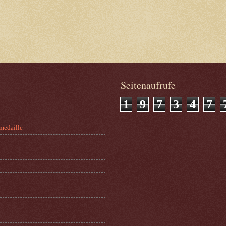
Seitenaufrufe
1
9
7
3
4
7
medaille