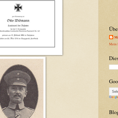
Übe
Ma
Mein P
Die
Goo
Blo