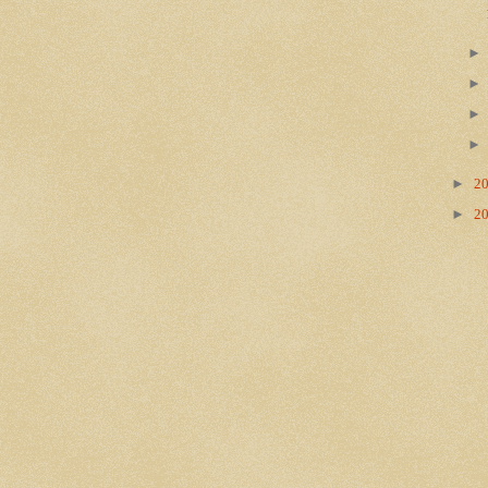
►
2
►
2