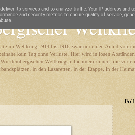
eliver its services and to analyze traffic. Your IP address and 
ormance and security metrics to ensure quality of service, gen
ergischer Weltkri
abuse.
te im Weltkrieg 1914 bis 1918 zwar nur einen Anteil von r
beinahe kein Tag ohne Verluste. Hier wird in losen Abständen
e Württembergischen Weltkriegsteilnehmer erinnert, die vor e
rbandsplätzen, in den Lazaretten, in der Etappe, in der Heima
Fol