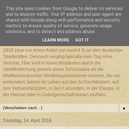
This site uses cookies from Google to deliver its services
Württembergischer
and to analyze traffic. Your IP address and user-agent are
shared with Google along with performance and security
metrics to ensure quality of service, generate usage
Weltkriegs-Blog
statistics, and to detect and address abuse.
LEARN MORE
GOT IT
Die Württembergische Armee hatte im Weltkrieg 1914 bis
1918 zwar nur einen Anteil von rund 4 % an den deutschen
Streitkräften. Dennoch verging beinahe kein Tag ohne
Verluste. Hier wird in losen Abständen durch die
Veröffentlichung jeweils eines Schicksales an die
Württembergischen Weltkriegsteilnehmer erinnert, die vor
einhundert Jahren ihr Leben auf den Schlachtfeldern, auf
den Verbandsplätzen, in den Lazaretten, in der Etappe, in
der Heimat oder in Gefangenschaft lassen mußten.
▼
Samstag, 14. April 2018