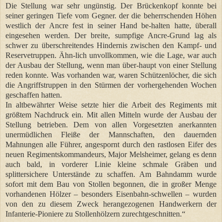
Die Stellung war sehr ungünstig. Der Brückenkopf konnte bei
seiner geringen Tiefe vom Gegner. der die beherrschenden Höhen
westlich der Ancre fest in seiner Hand be-halten hatte, überall
eingesehen werden. Der breite, sumpfige Ancre-Grund lag als
schwer zu überschreitendes Hindernis zwischen den Kampf- und
Reservetruppen. Ähn-lich unvollkommen, wie die Lage, war auch
der Ausbau der Stellung, wenn man über-haupt von einer Stellung
reden konnte. Was vorhanden war, waren Schützenlöcher, die sich
die Angriffstruppen in den Stürmen der vorhergehenden Wochen
geschaffen hatten.
In altbewährter Weise setzte hier die Arbeit des Regiments mit
größtem Nachdruck ein. Mit allen Mitteln wurde der Ausbau der
Stellung betrieben. Dem von allen Vorgesetzten anerkannten
unermüdlichen Fleiße der Mannschaften, den dauernden
Mahnungen alle Führer, angespornt durch den rastlosen Eifer des
neuen Regimentskommandeurs, Major Melsheimer, gelang es denn
auch bald, in vorderer Linie kleine schmale Gräben und
splittersichere Unterstände zu schaffen. Am Bahndamm wurde
sofort mit dem Bau von Stollen begonnen, die in großer Menge
vorhandenen Hölzer – besonders Eisenbahn-schwellen – wurden
von den zu diesem Zweck herangezogenen Handwerkern der
Infanterie-Pioniere zu Stollenhölzern zurechtgeschnitten.“