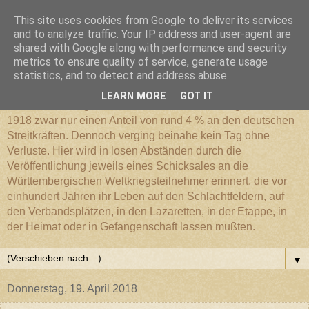
This site uses cookies from Google to deliver its services
Württembergischer
and to analyze traffic. Your IP address and user-agent are
shared with Google along with performance and security
metrics to ensure quality of service, generate usage
Weltkriegs-Blog
statistics, and to detect and address abuse.
LEARN MORE
GOT IT
Die Württembergische Armee hatte im Weltkrieg 1914 bis
1918 zwar nur einen Anteil von rund 4 % an den deutschen
Streitkräften. Dennoch verging beinahe kein Tag ohne
Verluste. Hier wird in losen Abständen durch die
Veröffentlichung jeweils eines Schicksales an die
Württembergischen Weltkriegsteilnehmer erinnert, die vor
einhundert Jahren ihr Leben auf den Schlachtfeldern, auf
den Verbandsplätzen, in den Lazaretten, in der Etappe, in
der Heimat oder in Gefangenschaft lassen mußten.
▼
Donnerstag, 19. April 2018