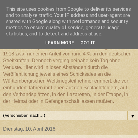
This site uses cookies from Google to deliver its services
Württembergischer
and to analyze traffic. Your IP address and user-agent are
shared with Google along with performance and security
metrics to ensure quality of service, generate usage
Weltkriegs-Blog
statistics, and to detect and address abuse.
LEARN MORE
GOT IT
Die Württembergische Armee hatte im Weltkrieg 1914 bis
1918 zwar nur einen Anteil von rund 4 % an den deutschen
Streitkräften. Dennoch verging beinahe kein Tag ohne
Verluste. Hier wird in losen Abständen durch die
Veröffentlichung jeweils eines Schicksales an die
Württembergischen Weltkriegsteilnehmer erinnert, die vor
einhundert Jahren ihr Leben auf den Schlachtfeldern, auf
den Verbandsplätzen, in den Lazaretten, in der Etappe, in
der Heimat oder in Gefangenschaft lassen mußten.
▼
Dienstag, 10. April 2018