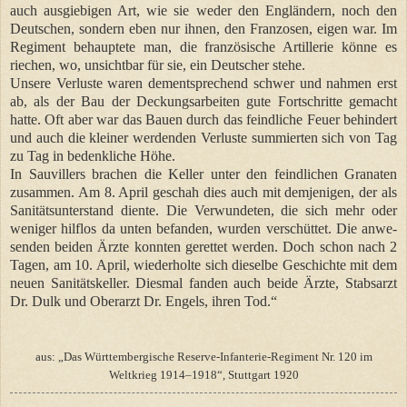
auch ausgiebigen Art, wie sie weder den Engländern, noch den
Deutschen, sondern eben nur ihnen, den Franzosen, eigen war. Im
Regiment behauptete man, die französische Artillerie könne es
riechen, wo, unsichtbar für sie, ein Deutscher stehe.
Unsere Verluste waren dementsprechend schwer und nahmen erst
ab, als der Bau der Deckungsarbeiten gute Fortschritte gemacht
hatte. Oft aber war das Bauen durch das feindliche Feuer behindert
und auch die kleiner werdenden Verluste summierten sich von Tag
zu Tag in bedenkliche Höhe.
In Sauvillers brachen die Keller unter den feindlichen Granaten
zusammen. Am 8. April geschah dies auch mit demjenigen, der als
Sanitätsunterstand diente. Die Verwundeten, die sich mehr oder
weniger hilflos da unten befanden, wurden verschüttet. Die anwe-
senden beiden Ärzte konnten gerettet werden. Doch schon nach 2
Tagen, am 10. April, wiederholte sich dieselbe Geschichte mit dem
neuen Sanitätskeller. Diesmal fanden auch beide Ärzte, Stabsarzt
Dr. Dulk und Oberarzt Dr. Engels, ihren Tod.“
aus: „Das Württembergische Reserve-Infanterie-Regiment Nr. 120 im
Weltkrieg 1914–1918“, Stuttgart 1920