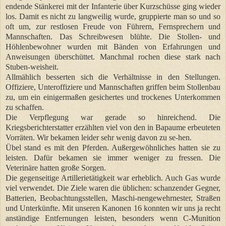
endende Stänkerei mit der Infanterie über Kurzschüsse ging wieder
los. Damit es nicht zu langweilig wurde, gruppierte man so und so
oft um, zur restlosen Freude von Führern, Fernsprechern und
Mannschaften. Das Schreibwesen blühte. Die Stollen- und
Höhlenbewohner wurden mit Bänden von Erfahrungen und
Anweisungen überschüttet. Manchmal rochen diese stark nach
Stuben-weisheit.
Allmählich besserten sich die Verhältnisse in den Stellungen.
Offiziere, Unteroffiziere und Mannschaften griffen beim Stollenbau
zu, um ein einigermaßen gesichertes und trockenes Unterkommen
zu schaffen.
Die Verpflegung war gerade so hinreichend. Die
Kriegsberichterstatter erzählten viel von den in Bapaume erbeuteten
Vorräten. Wir bekamen leider sehr wenig davon zu se-hen.
Übel stand es mit den Pferden. Außergewöhnliches hatten sie zu
leisten. Dafür bekamen sie immer weniger zu fressen. Die
Veterinäre hatten große Sorgen.
Die gegenseitige Artillerietätigkeit war erheblich. Auch Gas wurde
viel verwendet. Die Ziele waren die üblichen: schanzender Gegner,
Batterien, Beobachtungsstellen, Maschi-nengewehrnester, Straßen
und Unterkünfte. Mit unseren Kanonen 16 konnten wir uns ja recht
anständige Entfernungen leisten, besonders wenn C-Munition