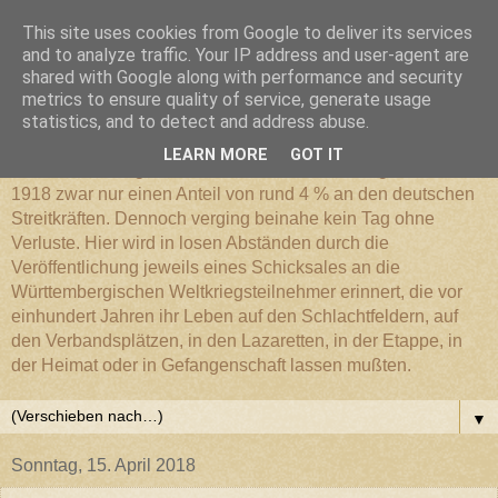
This site uses cookies from Google to deliver its services
Württembergischer
and to analyze traffic. Your IP address and user-agent are
shared with Google along with performance and security
metrics to ensure quality of service, generate usage
Weltkriegs-Blog
statistics, and to detect and address abuse.
LEARN MORE
GOT IT
Die Württembergische Armee hatte im Weltkrieg 1914 bis
1918 zwar nur einen Anteil von rund 4 % an den deutschen
Streitkräften. Dennoch verging beinahe kein Tag ohne
Verluste. Hier wird in losen Abständen durch die
Veröffentlichung jeweils eines Schicksales an die
Württembergischen Weltkriegsteilnehmer erinnert, die vor
einhundert Jahren ihr Leben auf den Schlachtfeldern, auf
den Verbandsplätzen, in den Lazaretten, in der Etappe, in
der Heimat oder in Gefangenschaft lassen mußten.
▼
Sonntag, 15. April 2018