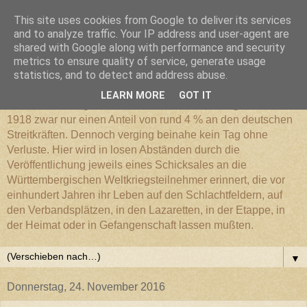
This site uses cookies from Google to deliver its services
Württembergischer
and to analyze traffic. Your IP address and user-agent are
shared with Google along with performance and security
metrics to ensure quality of service, generate usage
Weltkriegs-Blog
statistics, and to detect and address abuse.
LEARN MORE
GOT IT
Die Württembergische Armee hatte im Weltkrieg 1914 bis
1918 zwar nur einen Anteil von rund 4 % an den deutschen
Streitkräften. Dennoch verging beinahe kein Tag ohne
Verluste. Hier wird in losen Abständen durch die
Veröffentlichung jeweils eines Schicksales an die
Württembergischen Weltkriegsteilnehmer erinnert, die vor
einhundert Jahren ihr Leben auf den Schlachtfeldern, auf
den Verbandsplätzen, in den Lazaretten, in der Etappe, in
der Heimat oder in Gefangenschaft lassen mußten.
▼
Donnerstag, 24. November 2016