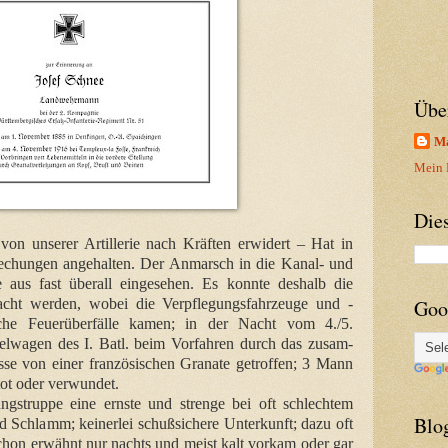
Übe
Ma
Mein P
Die
– von unserer Artillerie nach Kräften erwidert – Hat in
rechungen angehalten. Der Anmarsch in die Kanal- und
aus fast überall eingesehen. Es konnte deshalb die
acht werden, wobei die Verpflegungsfahrzeuge und -
Goo
iche Feuerüberfälle kamen; in der Nacht vom 4./5.
lwagen des I. Batl. beim Vorfahren durch das zusam-
e von einer französischen Granate getroffen; 3 Mann
tot oder verwundet.
ungstruppe eine ernste und strenge bei oft schlechtem
Blo
 Schlamm; keinerlei schußsichere Unterkunft; dazu oft
chon erwähnt nur nachts und meist kalt vorkam oder gar