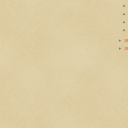
►
2
►
2