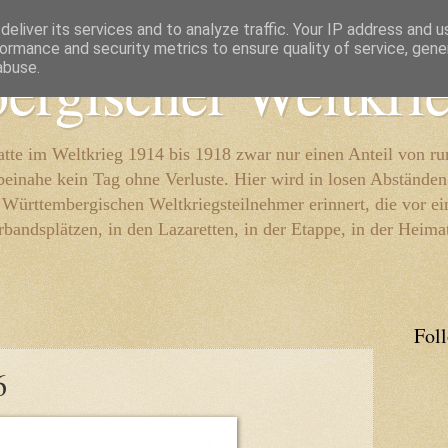
eliver its services and to analyze traffic. Your IP address and 
ormance and security metrics to ensure quality of service, gen
ergischer Weltkri
abuse.
te im Weltkrieg 1914 bis 1918 zwar nur einen Anteil von r
beinahe kein Tag ohne Verluste. Hier wird in losen Abständen
e Württembergischen Weltkriegsteilnehmer erinnert, die vor e
rbandsplätzen, in den Lazaretten, in der Etappe, in der Heima
Fol
6