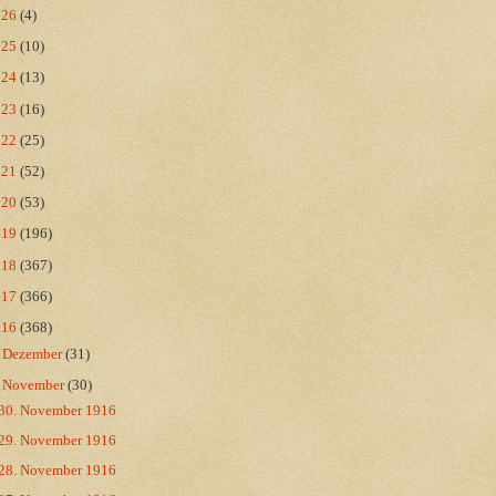
026
(4)
025
(10)
024
(13)
023
(16)
022
(25)
021
(52)
020
(53)
019
(196)
018
(367)
017
(366)
016
(368)
►
Dezember
(31)
▼
November
(30)
30. November 1916
29. November 1916
28. November 1916