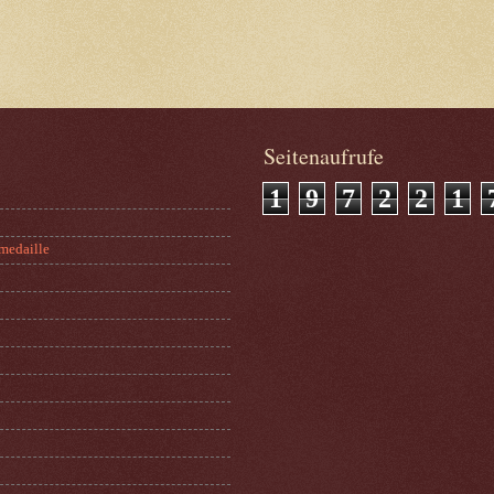
Seitenaufrufe
1
9
7
2
2
1
medaille