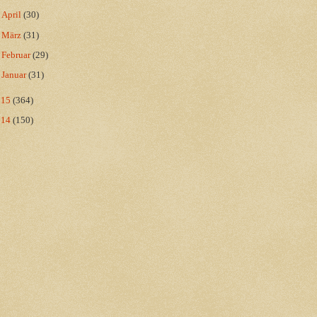
►
April
(30)
►
März
(31)
►
Februar
(29)
►
Januar
(31)
015
(364)
014
(150)