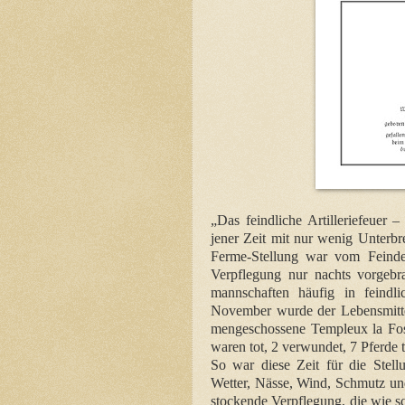
„Das feindliche Artilleriefeuer 
jener Zeit mit nur wenig Unterb
Ferme-Stellung war vom Feinde 
Verpflegung nur nachts vorgebr
mannschaften häufig in feindl
November wurde der Lebensmitte
mengeschossene Templeux la Foss
waren tot, 2 verwundet, 7 Pferde 
So war diese Zeit für die Stell
Wetter, Nässe, Wind, Schmutz und
stockende Verpflegung, die wie s