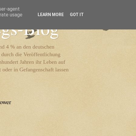
user-agent
erate usage
LEARN MORE
GOT IT
egs-Blog
und 4 % an den deutschen
 durch die Veröffentlichung
inhundert Jahren ihr Leben auf
t oder in Gefangenschaft lassen
lower