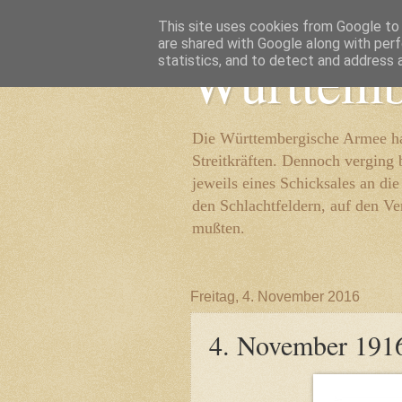
This site uses cookies from Google to d
are shared with Google along with perf
Württemb
statistics, and to detect and address 
Die Württembergische Armee hat
Streitkräften. Dennoch verging 
jeweils eines Schicksales an di
den Schlachtfeldern, auf den Ve
mußten.
Freitag, 4. November 2016
4. November 191