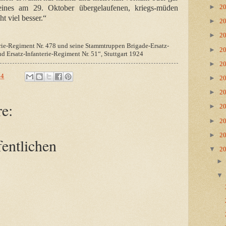
►
ines am 29. Oktober übergelaufenen, kriegs-müden
2
t viel besser.“
►
2
►
2
rie-Regiment Nr. 478 und seine Stammtruppen Brigade-Ersatz-
►
2
nd Ersatz-Infanterie-Regiment Nr. 51“, Stuttgart 1924
►
2
24
►
2
►
2
e:
►
2
►
2
►
2
entlichen
▼
2