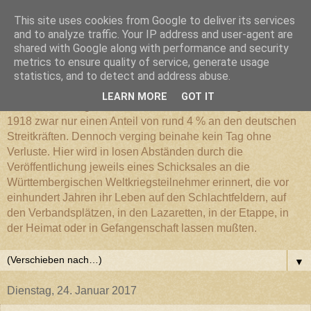
This site uses cookies from Google to deliver its services
Württembergischer
and to analyze traffic. Your IP address and user-agent are
shared with Google along with performance and security
metrics to ensure quality of service, generate usage
Weltkriegs-Blog
statistics, and to detect and address abuse.
LEARN MORE
GOT IT
Die Württembergische Armee hatte im Weltkrieg 1914 bis
1918 zwar nur einen Anteil von rund 4 % an den deutschen
Streitkräften. Dennoch verging beinahe kein Tag ohne
Verluste. Hier wird in losen Abständen durch die
Veröffentlichung jeweils eines Schicksales an die
Württembergischen Weltkriegsteilnehmer erinnert, die vor
einhundert Jahren ihr Leben auf den Schlachtfeldern, auf
den Verbandsplätzen, in den Lazaretten, in der Etappe, in
der Heimat oder in Gefangenschaft lassen mußten.
▼
Dienstag, 24. Januar 2017