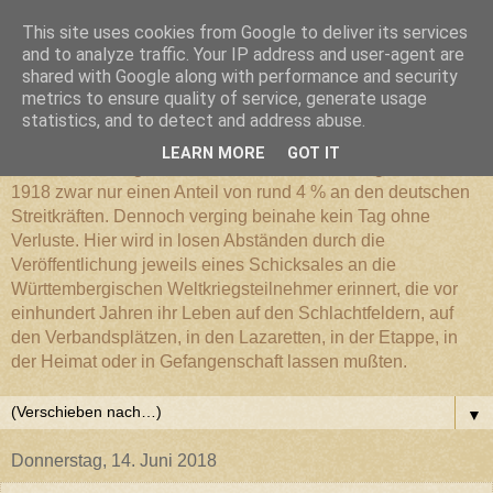
This site uses cookies from Google to deliver its services
Württembergischer
and to analyze traffic. Your IP address and user-agent are
shared with Google along with performance and security
metrics to ensure quality of service, generate usage
Weltkriegs-Blog
statistics, and to detect and address abuse.
LEARN MORE
GOT IT
Die Württembergische Armee hatte im Weltkrieg 1914 bis
1918 zwar nur einen Anteil von rund 4 % an den deutschen
Streitkräften. Dennoch verging beinahe kein Tag ohne
Verluste. Hier wird in losen Abständen durch die
Veröffentlichung jeweils eines Schicksales an die
Württembergischen Weltkriegsteilnehmer erinnert, die vor
einhundert Jahren ihr Leben auf den Schlachtfeldern, auf
den Verbandsplätzen, in den Lazaretten, in der Etappe, in
der Heimat oder in Gefangenschaft lassen mußten.
▼
Donnerstag, 14. Juni 2018