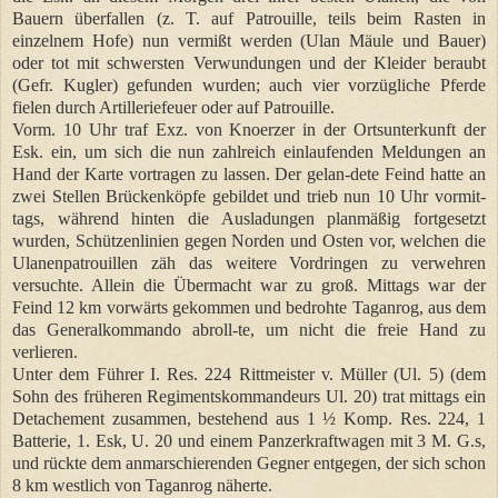
Bauern überfallen (z. T. auf Patrouille, teils beim Rasten in
einzelnem Hofe) nun vermißt werden (Ulan Mäule und Bauer)
oder tot mit schwersten Verwundungen und der Kleider beraubt
(Gefr. Kugler) gefunden wurden; auch vier vorzügliche Pferde
fielen durch Artilleriefeuer oder auf Patrouille.
Vorm. 10 Uhr traf Exz. von Knoerzer in der Ortsunterkunft der
Esk. ein, um sich die nun zahlreich einlaufenden Meldungen an
Hand der Karte vortragen zu lassen. Der gelan-dete Feind hatte an
zwei Stellen Brückenköpfe gebildet und trieb nun 10 Uhr vormit-
tags, während hinten die Ausladungen planmäßig fortgesetzt
wurden, Schützenlinien gegen Norden und Osten vor, welchen die
Ulanenpatrouillen zäh das weitere Vordringen zu verwehren
versuchte. Allein die Übermacht war zu groß. Mittags war der
Feind 12 km vorwärts gekommen und bedrohte Taganrog, aus dem
das Generalkommando abroll-te, um nicht die freie Hand zu
verlieren.
Unter dem Führer I. Res. 224 Rittmeister v. Müller (Ul. 5) (dem
Sohn des früheren Regimentskommandeurs Ul. 20) trat mittags ein
Detachement zusammen, bestehend aus 1 ½ Komp. Res. 224, 1
Batterie, 1. Esk, U. 20 und einem Panzerkraftwagen mit 3 M. G.s,
und rückte dem anmarschierenden Gegner entgegen, der sich schon
8 km westlich von Taganrog näherte.