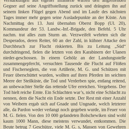
Verstärkungen aus eigener Infanterie warfen den angreifenden
Gegner auf seine Angriffsstellung zurück und drängten ihn auf
seinem linken Flügel gegen Abend und im Laufe des nächsten
Tages immer mehr gegen seine Ausladepunkte an der Küste. Am
Nachmittag des 13. Juni übernahm Oberst Bopp (Ul. 20),
Kommandeur der 53. Landw.-Inf.-Brigade, den Befehl. 5 Uhr
nachm. trat alles zum Sturm an. Verzweifelt wehrten sich die
Desperados, deren Reiter, 60 an der Zahl, in kühner Attacke den
Durchbruch zur Flucht riskierten. Bis zu Leitung „Süd“
durchdringend, fielen die letzten von den Karabinern der Ulanen
nieder-geschossen. In einem Gehölz an der Landungsstelle
zusammengepfercht, versuchten Tausende die Flucht auf Flößen
und Fischerseglern, die von Artillerie, M. G. und Schützen mit
Feuer überschüttet wurden, wollten auf ihren Pferden im seichten
Meere der Steilküste, die Tod und Verderben spie, entlang reitend,
an unbewachter Stelle das rettende Ufer erreichen. Vergebens. Der
Tod hielt reiche Ernte. Ein Schlachten war’s, nicht eine Schlacht zu
nennen, dem die Nacht ein Ende setzte. Der Rest mit einer Anzahl
von Weibern ergab sich auf Gnade und Ungnade, welch letzterer
alle, da Pardon weder verlangt noch gegeben wurde, im Feuer von
M. G. fielen. Von den 10 000 gelandeten Bolschewiken sind wohl
kaum 1000 Mann, diese meistens verwundet, entkommen. Die
Beute betrug 7 Geschütze, viele M. G. s, Massen von Gewehren