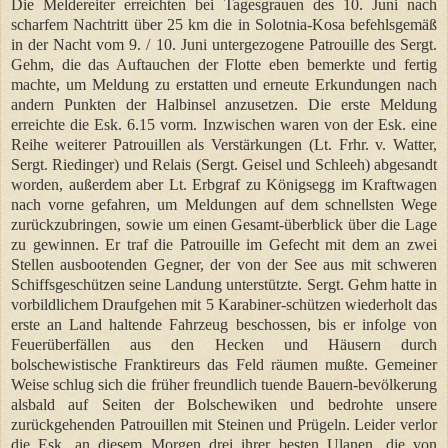
Die Meldereiter erreichten bei Tagesgrauen des 10. Juni nach
scharfem Nachtritt über 25 km die in Solotnia-Kosa befehlsgemäß
in der Nacht vom 9. / 10. Juni untergezogene Patrouille des Sergt.
Gehm, die das Auftauchen der Flotte eben bemerkte und fertig
machte, um Meldung zu erstatten und erneute Erkundungen nach
andern Punkten der Halbinsel anzusetzen. Die erste Meldung
erreichte die Esk. 6.15 vorm. Inzwischen waren von der Esk. eine
Reihe weiterer Patrouillen als Verstärkungen (Lt. Frhr. v. Watter,
Sergt. Riedinger) und Relais (Sergt. Geisel und Schleeh) abgesandt
worden, außerdem aber Lt. Erbgraf zu Königsegg im Kraftwagen
nach vorne gefahren, um Meldungen auf dem schnellsten Wege
zurückzubringen, sowie um einen Gesamt-überblick über die Lage
zu gewinnen. Er traf die Patrouille im Gefecht mit dem an zwei
Stellen ausbootenden Gegner, der von der See aus mit schweren
Schiffsgeschützen seine Landung unterstützte. Sergt. Gehm hatte in
vorbildlichem Draufgehen mit 5 Karabiner-schützen wiederholt das
erste an Land haltende Fahrzeug beschossen, bis er infolge von
Feuerüberfällen aus den Hecken und Häusern durch
bolschewistische Franktireurs das Feld räumen mußte. Gemeiner
Weise schlug sich die früher freundlich tuende Bauern-bevölkerung
alsbald auf Seiten der Bolschewiken und bedrohte unsere
zurückgehenden Patrouillen mit Steinen und Prügeln. Leider verlor
die Esk. an diesem Morgen drei ihrer besten Ulanen, die von