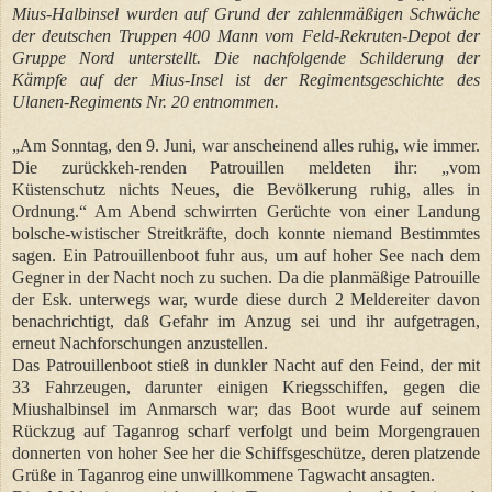
Mius-Halbinsel wurden auf Grund der zahlenmäßigen Schwäche
der deutschen Truppen 400 Mann vom Feld-Rekruten-Depot der
Gruppe Nord unterstellt. Die nachfolgende Schilderung der
Kämpfe auf der Mius-Insel ist der Regimentsgeschichte des
Ulanen-Regiments Nr. 20 entnommen.
„Am Sonntag, den 9. Juni, war anscheinend alles ruhig, wie immer.
Die zurückkeh-renden Patrouillen meldeten ihr: „vom
Küstenschutz nichts Neues, die Bevölkerung ruhig, alles in
Ordnung.“ Am Abend schwirrten Gerüchte von einer Landung
bolsche-wistischer Streitkräfte, doch konnte niemand Bestimmtes
sagen. Ein Patrouillenboot fuhr aus, um auf hoher See nach dem
Gegner in der Nacht noch zu suchen. Da die planmäßige Patrouille
der Esk. unterwegs war, wurde diese durch 2 Meldereiter davon
benachrichtigt, daß Gefahr im Anzug sei und ihr aufgetragen,
erneut Nachforschungen anzustellen.
Das Patrouillenboot stieß in dunkler Nacht auf den Feind, der mit
33 Fahrzeugen, darunter einigen Kriegsschiffen, gegen die
Miushalbinsel im Anmarsch war; das Boot wurde auf seinem
Rückzug auf Taganrog scharf verfolgt und beim Morgengrauen
donnerten von hoher See her die Schiffsgeschütze, deren platzende
Grüße in Taganrog eine unwillkommene Tagwacht ansagten.