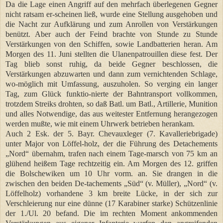
Da die Lage einen Angriff auf den mehrfach überlegenen Gegner
nicht ratsam er-scheinen ließ, wurde eine Stellung ausgehoben und
die Nacht zur Aufklärung und zum Anrollen von Verstärkungen
benützt. Aber auch der Feind brachte von Stunde zu Stunde
Verstärkungen von den Schiffen, sowie Landbatterien heran. Am
Morgen des 11. Juni stellten die Ulanenpatrouillen diese fest. Der
Tag blieb sonst ruhig, da beide Gegner beschlossen, die
Verstärkungen abzuwarten und dann zum vernichtenden Schlage,
wo-möglich mit Umfassung, auszuholen. So verging ein langer
Tag, zum Glück funktio-nierte der Bahntransport vollkommen,
trotzdem Streiks drohten, so daß Batl. um Batl., Artillerie, Munition
und alles Notwendige, das aus weitester Entfernung herangezogen
werden mußte, wie mit einem Uhrwerk betrieben herankam.
Auch 2 Esk. der 5. Bayr. Chevauxleger (7. Kavalleriebrigade)
unter Major von Löffel-holz, der die Führung des Detachements
„Nord“ übernahm, trafen nach einem Tage-marsch von 75 km an
glühend heißem Tage rechtzeitig ein. Am Morgen des 12. griffen
die Bolschewiken um 10 Uhr vorm. an. Sie drangen in die
zwischen den beiden De-tachements „Süd“ (v. Müller), „Nord“ (v.
Löffelholz) vorhandene 3 km breite Lücke, in der sich zur
Verschleierung nur eine dünne (17 Karabiner starke) Schützenlinie
der 1./Ul. 20 befand. Die im rechten Moment ankommenden