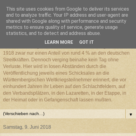
This site uses cookies from Google to deliver its services
Württembergischer
and to analyze traffic. Your IP address and user-agent are
shared with Google along with performance and security
metrics to ensure quality of service, generate usage
Weltkriegs-Blog
statistics, and to detect and address abuse.
LEARN MORE
GOT IT
Die Württembergische Armee hatte im Weltkrieg 1914 bis
1918 zwar nur einen Anteil von rund 4 % an den deutschen
Streitkräften. Dennoch verging beinahe kein Tag ohne
Verluste. Hier wird in losen Abständen durch die
Veröffentlichung jeweils eines Schicksales an die
Württembergischen Weltkriegsteilnehmer erinnert, die vor
einhundert Jahren ihr Leben auf den Schlachtfeldern, auf
den Verbandsplätzen, in den Lazaretten, in der Etappe, in
der Heimat oder in Gefangenschaft lassen mußten.
▼
Samstag, 9. Juni 2018