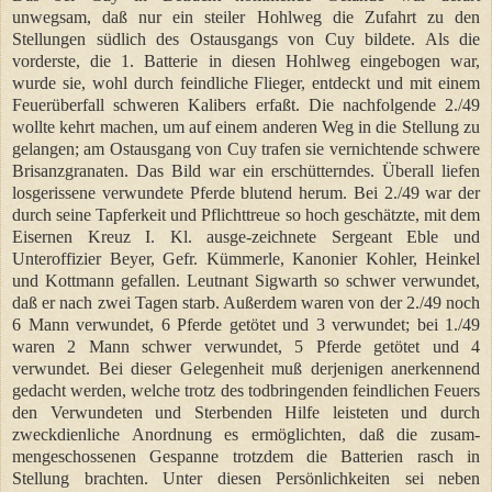
unwegsam, daß nur ein steiler Hohlweg die Zufahrt zu den
Stellungen südlich des Ostausgangs von Cuy bildete. Als die
vorderste, die 1. Batterie in diesen Hohlweg eingebogen war,
wurde sie, wohl durch feindliche Flieger, entdeckt und mit einem
Feuerüberfall schweren Kalibers erfaßt. Die nachfolgende 2./49
wollte kehrt machen, um auf einem anderen Weg in die Stellung zu
gelangen; am Ostausgang von Cuy trafen sie vernichtende schwere
Brisanzgranaten. Das Bild war ein erschütterndes. Überall liefen
losgerissene verwundete Pferde blutend herum. Bei 2./49 war der
durch seine Tapferkeit und Pflichttreue so hoch geschätzte, mit dem
Eisernen Kreuz I. Kl. ausge-zeichnete Sergeant Eble und
Unteroffizier Beyer, Gefr. Kümmerle, Kanonier Kohler, Heinkel
und Kottmann gefallen. Leutnant Sigwarth so schwer verwundet,
daß er nach zwei Tagen starb. Außerdem waren von der 2./49 noch
6 Mann verwundet, 6 Pferde getötet und 3 verwundet; bei 1./49
waren 2 Mann schwer verwundet, 5 Pferde getötet und 4
verwundet. Bei dieser Gelegenheit muß derjenigen anerkennend
gedacht werden, welche trotz des todbringenden feindlichen Feuers
den Verwundeten und Sterbenden Hilfe leisteten und durch
zweckdienliche Anordnung es ermöglichten, daß die zusam-
mengeschossenen Gespanne trotzdem die Batterien rasch in
Stellung brachten. Unter diesen Persönlichkeiten sei neben