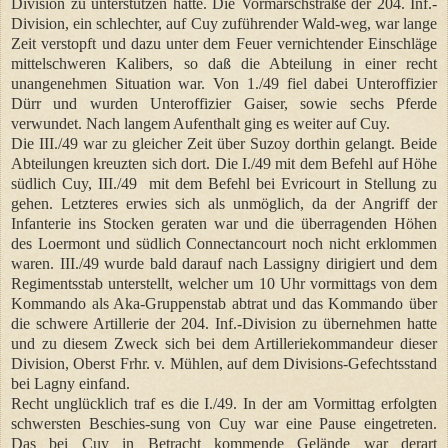
Division zu unterstützen hatte. Die Vormarschstraße der 204. Inf.-
Division, ein schlechter, auf Cuy zuführender Wald-weg, war lange
Zeit verstopft und dazu unter dem Feuer vernichtender Einschläge
mittelschweren Kalibers, so daß die Abteilung in einer recht
unangenehmen Situation war. Von 1./49 fiel dabei Unteroffizier
Dürr und wurden Unteroffizier Gaiser, sowie sechs Pferde
verwundet. Nach langem Aufenthalt ging es weiter auf Cuy.
Die III./49 war zu gleicher Zeit über Suzoy dorthin gelangt. Beide
Abteilungen kreuzten sich dort. Die I./49 mit dem Befehl auf Höhe
südlich Cuy, III./49
mit dem Befehl bei Evricourt in Stellung zu
gehen. Letzteres erwies sich als unmöglich, da der Angriff der
Infanterie ins Stocken geraten war und die überragenden Höhen
des Loermont und südlich Connectancourt noch nicht erklommen
waren. III./49 wurde bald darauf nach Lassigny dirigiert und dem
Regimentsstab unterstellt, welcher um 10 Uhr vormittags von dem
Kommando als Aka-Gruppenstab abtrat und das Kommando über
die schwere Artillerie der 204. Inf.-Division zu übernehmen hatte
und zu diesem Zweck sich bei dem Artilleriekommandeur dieser
Division, Oberst Frhr. v. Mühlen, auf dem Divisions-Gefechtsstand
bei Lagny einfand.
Recht unglücklich traf es die I./49. In der am Vormittag erfolgten
schwersten Beschies-sung von Cuy war eine Pause eingetreten.
Das bei Cuy in Betracht kommende Gelände war derart