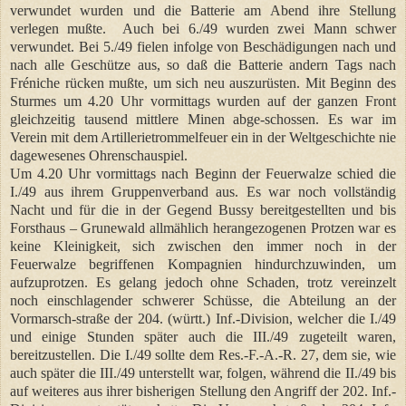
verwundet wurden und die Batterie am Abend ihre Stellung
verlegen mußte.
Auch bei 6./49 wurden zwei Mann schwer
verwundet. Bei 5./49 fielen infolge von Beschädigungen nach und
nach alle Geschütze aus, so daß die Batterie andern Tags nach
Fréniche rücken mußte, um sich neu auszurüsten. Mit Beginn des
Sturmes um 4.20 Uhr vormittags wurden auf der ganzen Front
gleichzeitig tausend mittlere Minen abge-schossen. Es war im
Verein mit dem Artillerietrommelfeuer ein in der Weltgeschichte nie
dagewesenes Ohrenschauspiel.
Um 4.20 Uhr vormittags nach Beginn der Feuerwalze schied die
I./49 aus ihrem Gruppenverband aus. Es war noch vollständig
Nacht und für die in der Gegend Bussy bereitgestellten und bis
Forsthaus – Grunewald allmählich herangezogenen Protzen war es
keine Kleinigkeit, sich zwischen den immer noch in der
Feuerwalze begriffenen Kompagnien hindurchzuwinden, um
aufzuprotzen. Es gelang jedoch ohne Schaden, trotz vereinzelt
noch einschlagender schwerer Schüsse, die Abteilung an der
Vormarsch-straße der 204. (württ.) Inf.-Division, welcher die I./49
und einige Stunden später auch die III./49 zugeteilt waren,
bereitzustellen. Die I./49 sollte dem Res.-F.-A.-R. 27, dem sie, wie
auch später die III./49 unterstellt war, folgen, während die II./49 bis
auf weiteres aus ihrer bisherigen Stellung den Angriff der 202. Inf.-