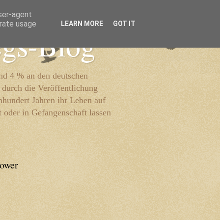
user-agent
erate usage
LEARN MORE
GOT IT
egs-Blog
und 4 % an den deutschen
 durch die Veröffentlichung
inhundert Jahren ihr Leben auf
t oder in Gefangenschaft lassen
lower