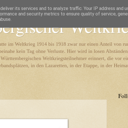
eliver its services and to analyze traffic. Your IP address and 
ormance and security metrics to ensure quality of service, gen
ergischer Weltkri
abuse.
te im Weltkrieg 1914 bis 1918 zwar nur einen Anteil von r
beinahe kein Tag ohne Verluste. Hier wird in losen Abständen
e Württembergischen Weltkriegsteilnehmer erinnert, die vor e
rbandsplätzen, in den Lazaretten, in der Etappe, in der Heima
Fol