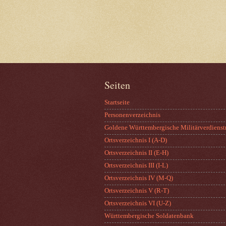
Seiten
Startseite
Personenverzeichnis
Goldene Württembergische Militärverdienst
Ortsverzeichnis I (A-D)
Ortsverzeichnis II (E-H)
Ortsverzeichnis III (I-L)
Ortsverzeichnis IV (M-Q)
Ortsverzeichnis V (R-T)
Ortsverzeichnis VI (U-Z)
Württembergische Soldatenbank