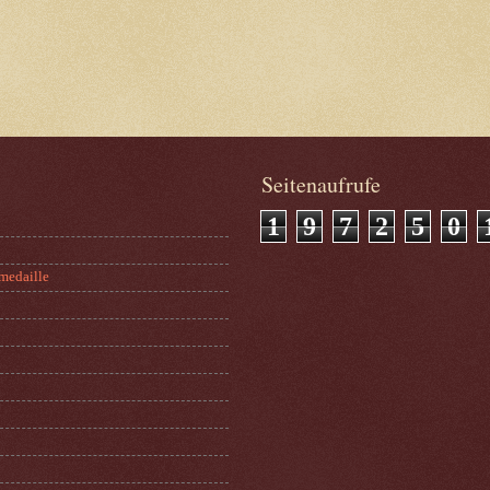
Seitenaufrufe
1
9
7
2
5
0
medaille