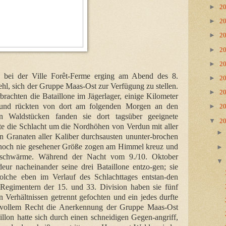
►
2
►
2
►
2
►
2
►
2
tz bei der Ville Forêt-Ferme erging am Abend des 8.
►
2
hl, sich der Gruppe Maas-Ost zur Verfügung zu stellen.
►
2
rachten die Bataillone im Jägerlager, einige Kilometer
e und rückten von dort am folgenden Morgen an den
►
2
n Waldstücken fanden sie dort tagsüber geeignete
▼
2
bte die Schlacht um die Nordhöhen von Verdun mit aller
Granaten aller Kaliber durchsausten ununter-brochen
 noch nie gesehener Größe zogen am Himmel kreuz und
elschwärme. Während der Nacht vom 9./10. Oktober
 nacheinander seine drei Bataillone entzo-gen; sie
lche eben im Verlauf des Schlachttages entstan-den
Regimentern der 15. und 33. Division haben sie fünf
n Verhältnissen getrennt gefochten und ein jedes durfte
vollem Recht die Anerkennung der Gruppe Maas-Ost
llon hatte sich durch einen schneidigen Gegen-angriff,