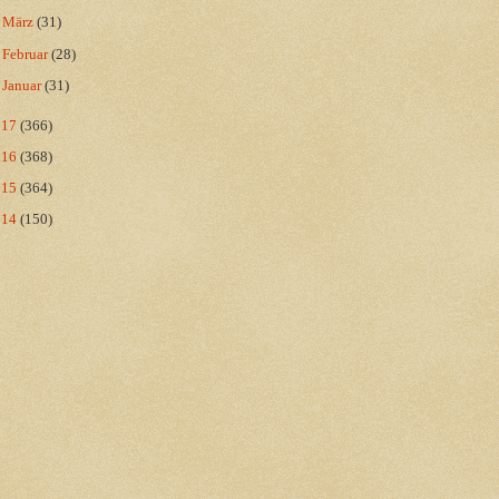
►
März
(31)
►
Februar
(28)
►
Januar
(31)
017
(366)
016
(368)
015
(364)
014
(150)