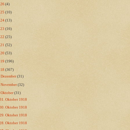
026
(4)
025
(10)
024
(13)
023
(16)
022
(25)
021
(52)
020
(53)
019
(196)
018
(367)
►
Dezember
(31)
►
November
(32)
▼
Oktober
(31)
31. Oktober 1918
30. Oktober 1918
29. Oktober 1918
28. Oktober 1918