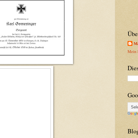
Übe
Ma
Mein P
Die
Goo
Blo