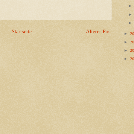
Startseite
Älterer Post
►
2
►
2
►
2
►
2