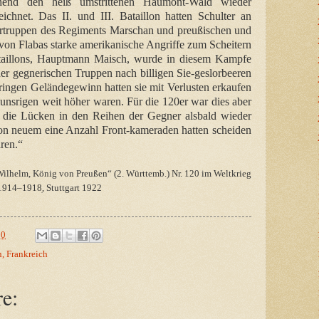
hend den heiß umstrittenen Haumont-Wald wieder
ichnet. Das II. und III. Bataillon hatten Schulter an
gertruppen des Regiments Marschan und preußischen und
 von Flabas starke amerikanische Angriffe zum Scheitern
ataillons, Hauptmann Maisch, wurde in diesem Kampfe
r gegnerischen Truppen nach billigen Sie-geslorbeeren
eringen Geländegewinn hatten sie mit Verlusten erkaufen
 unsrigen weit höher waren. Für die 120er war dies aber
h die Lücken in den Reihen der Gegner alsbald wieder
von neuem eine Anzahl Front-kameraden hatten scheiden
ren.“
Wilhelm, König von Preußen“ (2. Württemb.) Nr. 120 im Weltkrieg
1914–1918ׅ, Stuttgart 1922
00
, Frankreich
e: