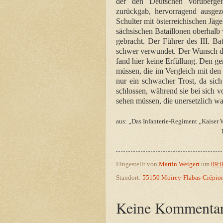
der den Deutschen vorüberge
zurückgab, hervorragend ausgeze
Schulter mit österreichischen Jä
sächsischen Bataillonen oberhalb
gebracht. Der Führer des III. B
schwer verwundet. Der Wunsch de
fand hier keine Erfüllung. Den g
müssen, die im Vergleich mit den
nur ein schwacher Trost, da sic
schlossen, während sie bei sich 
sehen müssen, die unersetzlich wa
aus: „Das Infanterie-Regiment „Kaiser 
Eingestellt von
Martin Weigert
um
09:
Standort:
55150 Moirey-Flabas-Crépion
Keine Kommentar