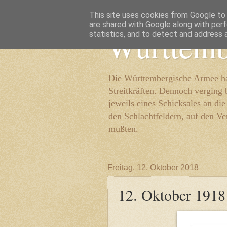
This site uses cookies from Google to d
are shared with Google along with perf
Württemb
statistics, and to detect and address 
Die Württembergische Armee hat
Streitkräften. Dennoch verging 
jeweils eines Schicksales an di
den Schlachtfeldern, auf den Ve
mußten.
Freitag, 12. Oktober 2018
12. Oktober 1918