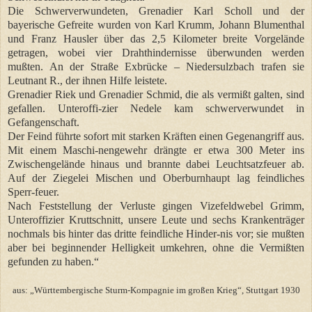
Die Schwerverwundeten, Grenadier Karl Scholl und der
bayerische Gefreite wurden von Karl Krumm, Johann Blumenthal
und Franz Hausler über das 2,5 Kilometer breite Vorgelände
getragen, wobei vier Drahthindernisse überwunden werden
mußten. An der Straße Exbrücke – Niedersulzbach trafen sie
Leutnant R., der ihnen Hilfe leistete.
Grenadier Riek und Grenadier Schmid, die als vermißt galten, sind
gefallen. Unteroffi-zier Nedele kam schwerverwundet in
Gefangenschaft.
Der Feind führte sofort mit starken Kräften einen Gegenangriff aus.
Mit einem Maschi-nengewehr drängte er etwa 300 Meter ins
Zwischengelände hinaus und brannte dabei Leuchtsatzfeuer ab.
Auf der Ziegelei Mischen und Oberburnhaupt lag feindliches
Sperr-feuer.
Nach Feststellung der Verluste gingen Vizefeldwebel Grimm,
Unteroffizier Kruttschnitt, unsere Leute und sechs Krankenträger
nochmals bis hinter das dritte feindliche Hinder-nis vor; sie mußten
aber bei beginnender Helligkeit umkehren, ohne die Vermißten
gefunden zu haben.“
aus: „Württembergische Sturm-Kompagnie im großen Krieg“, Stuttgart 1930