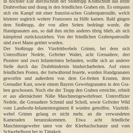
In höchster Eile durchschnitt der Stoßtrupp Kruttschnitt das letzte
Drahtverhau und drang in den feindlichen Graben ein. Es entspann
sich ein Kampf mit einer französi-schen Grabenpatrouille, welch
letzterer sogleich weitere Franzosen zu Hilfe kamen. Bald gingen
dem Stoßtrupp, der von allen Seiten bedrängt wurde, die
Handgranaten aus, so daß ihm nichts anderes übrig blieb, als sich
kämpfend zurückzuziehen. Von der feindlichen Grabenpatrouille
sind zwei Mann getötet worden.
Der Stoßtrupp des Vizefeldwebels Grimm, bei dem sich
Unteroffizier Nedele, Gefreiter Walter, acht Grenadiere, drei
Pioniere und zwei Infanteristen befanden, wollte sich an anderer
Stelle durch das Drahthindernis hindurcharbeiten. Auf einen
feindlichen Posten, der fortwährend feuerte, wurden Handgranaten
geworfen und außerdem von dem Ge-freiten Krumm, dem
Grenadier Kast, sowie einem Bayern Gewehrgranaten in den Gra-
ben geschossen. Noch ehe der Trupp den Graben erreichte, erhielt
er aus allernächster Nähe Maschinengewehrfeuer. Unteroffizier
Nedele, die Grenadiere Schmid und Scholl, sowie Gefreiter Wild
vom Landwehr-Infanterieregiment 8 wurden getroffen. Vizefeld-
webel Grimm gelang es nicht mehr, an die verwundeten
Kameraden heranzukommen. Etwa acht feindliche
Maschinengewehre taten von der Kleebachschanze und vom
Schwebelhurst her in Tätigkeit.