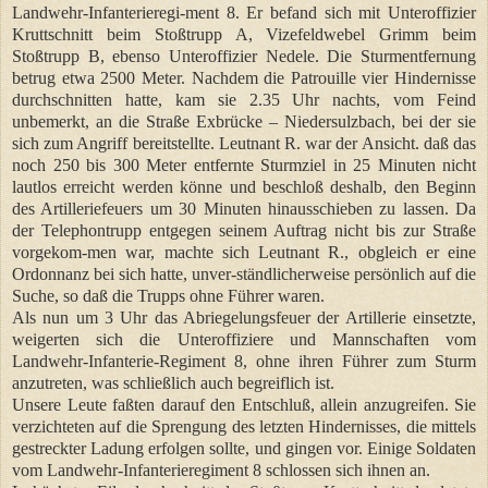
Landwehr-Infanterieregi-ment 8. Er befand sich mit Unteroffizier
Kruttschnitt beim Stoßtrupp A, Vizefeldwebel Grimm beim
Stoßtrupp B, ebenso Unteroffizier Nedele. Die Sturmentfernung
betrug etwa 2500 Meter. Nachdem die Patrouille vier Hindernisse
durchschnitten hatte, kam sie 2.35 Uhr nachts, vom Feind
unbemerkt, an die Straße Exbrücke – Niedersulzbach, bei der sie
sich zum Angriff bereitstellte. Leutnant R. war der Ansicht. daß das
noch 250 bis 300 Meter entfernte Sturmziel in 25 Minuten nicht
lautlos erreicht werden könne und beschloß deshalb, den Beginn
des Artilleriefeuers um 30 Minuten hinausschieben zu lassen. Da
der Telephontrupp entgegen seinem Auftrag nicht bis zur Straße
vorgekom-men war, machte sich Leutnant R., obgleich er eine
Ordonnanz bei sich hatte, unver-ständlicherweise persönlich auf die
Suche, so daß die Trupps ohne Führer waren.
Als nun um 3 Uhr das Abriegelungsfeuer der Artillerie einsetzte,
weigerten sich die Unteroffiziere und Mannschaften vom
Landwehr-Infanterie-Regiment 8, ohne ihren Führer zum Sturm
anzutreten, was schließlich auch begreiflich ist.
Unsere Leute faßten darauf den Entschluß, allein anzugreifen. Sie
verzichteten auf die Sprengung des letzten Hindernisses, die mittels
gestreckter Ladung erfolgen sollte, und gingen vor. Einige Soldaten
vom Landwehr-Infanterieregiment 8 schlossen sich ihnen an.