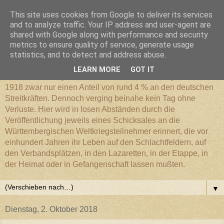
This site uses cookies from Google to deliver its services
Württembergischer
and to analyze traffic. Your IP address and user-agent are
shared with Google along with performance and security
metrics to ensure quality of service, generate usage
Weltkriegs-Blog
statistics, and to detect and address abuse.
LEARN MORE
GOT IT
Die Württembergische Armee hatte im Weltkrieg 1914 bis
1918 zwar nur einen Anteil von rund 4 % an den deutschen
Streitkräften. Dennoch verging beinahe kein Tag ohne
Verluste. Hier wird in losen Abständen durch die
Veröffentlichung jeweils eines Schicksales an die
Württembergischen Weltkriegsteilnehmer erinnert, die vor
einhundert Jahren ihr Leben auf den Schlachtfeldern, auf
den Verbandsplätzen, in den Lazaretten, in der Etappe, in
der Heimat oder in Gefangenschaft lassen mußten.
▼
Dienstag, 2. Oktober 2018