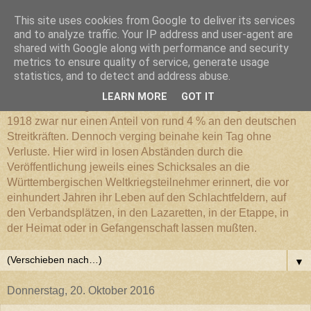
This site uses cookies from Google to deliver its services
Württembergischer
and to analyze traffic. Your IP address and user-agent are
shared with Google along with performance and security
metrics to ensure quality of service, generate usage
Weltkriegs-Blog
statistics, and to detect and address abuse.
LEARN MORE
GOT IT
Die Württembergische Armee hatte im Weltkrieg 1914 bis
1918 zwar nur einen Anteil von rund 4 % an den deutschen
Streitkräften. Dennoch verging beinahe kein Tag ohne
Verluste. Hier wird in losen Abständen durch die
Veröffentlichung jeweils eines Schicksales an die
Württembergischen Weltkriegsteilnehmer erinnert, die vor
einhundert Jahren ihr Leben auf den Schlachtfeldern, auf
den Verbandsplätzen, in den Lazaretten, in der Etappe, in
der Heimat oder in Gefangenschaft lassen mußten.
▼
Donnerstag, 20. Oktober 2016