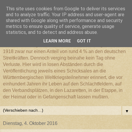
This site uses cookies from Google to deliver its services
Württembergischer
and to analyze traffic. Your IP address and user-agent are
shared with Google along with performance and security
metrics to ensure quality of service, generate usage
Weltkriegs-Blog
statistics, and to detect and address abuse.
LEARN MORE
GOT IT
Die Württembergische Armee hatte im Weltkrieg 1914 bis
1918 zwar nur einen Anteil von rund 4 % an den deutschen
Streitkräften. Dennoch verging beinahe kein Tag ohne
Verluste. Hier wird in losen Abständen durch die
Veröffentlichung jeweils eines Schicksales an die
Württembergischen Weltkriegsteilnehmer erinnert, die vor
einhundert Jahren ihr Leben auf den Schlachtfeldern, auf
den Verbandsplätzen, in den Lazaretten, in der Etappe, in
der Heimat oder in Gefangenschaft lassen mußten.
▼
Dienstag, 4. Oktober 2016