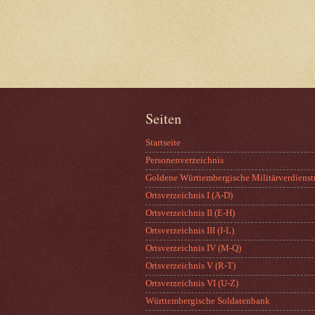
Seiten
Startseite
Personenverzeichnis
Goldene Württembergische Militärverdienst
Ortsverzeichnis I (A-D)
Ortsverzeichnis II (E-H)
Ortsverzeichnis III (I-L)
Ortsverzeichnis IV (M-Q)
Ortsverzeichnis V (R-T)
Ortsverzeichnis VI (U-Z)
Württembergische Soldatenbank