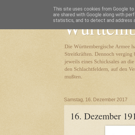
This site uses cookies from Google to d
are shared with Google along with perf
Württemb
statistics, and to detect and address 
Die Württembergische Armee hat
Streitkräften. Dennoch verging 
jeweils eines Schicksales an di
den Schlachtfeldern, auf den Ve
mußten.
Samstag, 16. Dezember 2017
16. Dezember 19