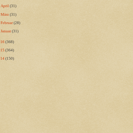
►
April
(31)
►
März
(31)
►
Februar
(28)
►
Januar
(31)
016
(368)
015
(364)
014
(150)