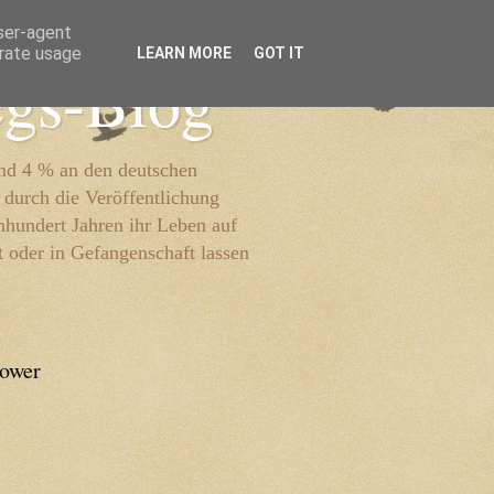
user-agent
erate usage
LEARN MORE
GOT IT
egs-Blog
und 4 % an den deutschen
 durch die Veröffentlichung
inhundert Jahren ihr Leben auf
t oder in Gefangenschaft lassen
lower