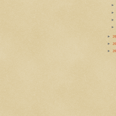
►
2
►
2
►
2