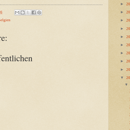
►
2
►
26
2
Belgien
►
2
►
2
e:
►
2
►
2
►
2
entlichen
►
2
►
2
▼
2