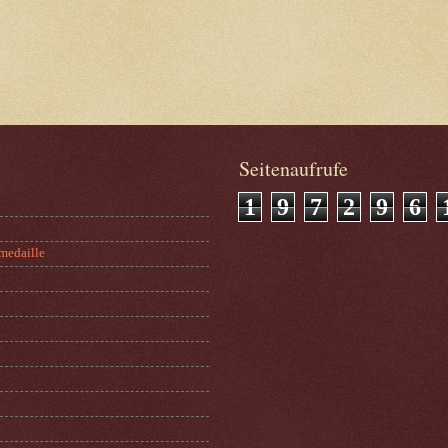
Seitenaufrufe
1
9
7
2
9
6
medaille