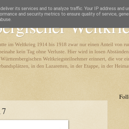
eliver its services and to analyze traffic. Your IP address and 
ormance and security metrics to ensure quality of service, gen
ergischer Weltkri
abuse.
te im Weltkrieg 1914 bis 1918 zwar nur einen Anteil von r
beinahe kein Tag ohne Verluste. Hier wird in losen Abständen
e Württembergischen Weltkriegsteilnehmer erinnert, die vor e
rbandsplätzen, in den Lazaretten, in der Etappe, in der Heima
Fol
17