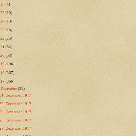
026
(4)
025
(10)
024
(13)
023
(16)
022
(25)
021
(52)
020
(53)
019
(196)
018
(367)
017
(366)
▼
Dezember
(31)
31. Dezember 1917
30. Dezember 1917
29. Dezember 1917
28. Dezember 1917
27. Dezember 1917