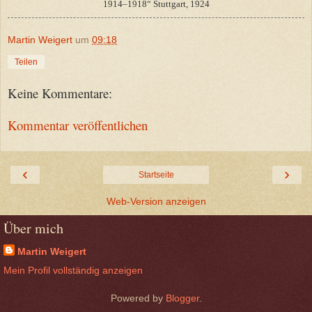
1914–1918“ Stuttgart, 1924
Martin Weigert
um
09:18
Teilen
Keine Kommentare:
Kommentar veröffentlichen
‹
›
Startseite
Web-Version anzeigen
Über mich
Martin Weigert
Mein Profil vollständig anzeigen
Powered by
Blogger
.