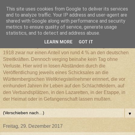
This site uses cookies from Google to deliver its services
Württembergischer
and to analyze traffic. Your IP address and user-agent are
shared with Google along with performance and security
metrics to ensure quality of service, generate usage
Weltkriegs-Blog
statistics, and to detect and address abuse.
LEARN MORE
GOT IT
Die Württembergische Armee hatte im Weltkrieg 1914 bis
1918 zwar nur einen Anteil von rund 4 % an den deutschen
Streitkräften. Dennoch verging beinahe kein Tag ohne
Verluste. Hier wird in losen Abständen durch die
Veröffentlichung jeweils eines Schicksales an die
Württembergischen Weltkriegsteilnehmer erinnert, die vor
einhundert Jahren ihr Leben auf den Schlachtfeldern, auf
den Verbandsplätzen, in den Lazaretten, in der Etappe, in
der Heimat oder in Gefangenschaft lassen mußten.
▼
Freitag, 29. Dezember 2017