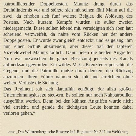
patrouillierender Doppelposten. Mauntz drang durch das
Drahthindernis vor und stürzte sich mit seinen fünf Mann auf die
zwei, da erhoben sich fünf weitere Belgier, die Ablösung des
Postens. Nach kurzem Kampfe wurden sie außer zweien
niedergemacht. Diese sollten lebend mit, verteidigten sich aber, laut
schreiend verzweifelt, da nahte vom Rücken her der andere
Doppelposten. Er wurde zwar gleich entdeckt, und es gelang ihm
nur, einen Schuß abzufeuern, aber dieser traf den tapferen
Vizefeldwebel Mauntz tödlich. Dann fielen die beiden Angreifer.
Nun war inzwischen die ganze Besatzung jenseits des Kanals
aufmerksam geworden. Ein wildes M.-G.-Kreuzfeuer peitschte die
Gegend, und die Patrouille mußte daran denken, den Rückzug
anzutreten. Ihren Führer nahmen sie mit und erreichten ohne
weitere Verluste die Stellung.
Das Regiment sah sich daraufhin genötigt, der allzu großen
Unternehmungslust zu steu-ern. Es sollten nur noch Nahpatrouillen
ausgeführt werden. Denn bei den kühnen Angriffen wurde nicht
viel erreicht, und gerade die tüchtigsten Leute konnten dabei
verloren gehen.“
aus: „Das Württembergische Reserve-Inf.-Regiment Nr. 247 im Weltkrieg